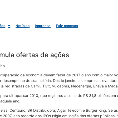
ões
Notícias
Imprensa
Fale conosco
mula ofertas de ações
ico
recuperação da economia devem fazer de 2017 o ano com o maior v
r desempenho de sua história. Desde janeiro, as empresas levantara
já registradas de Camil, Tivit, Vulcabras, Neoenergia, Eneva e Maga
 para ultrapassar 2010, que registrou a soma de R$ 31,8 bilhões em 
naquele ano.
elas, Centauro, BR Distribuidora, Algar Telecom e Burger King. Se 
 2007, ano recorde dos IPOs (sigla em inglês das ofertas públicas in