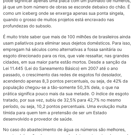
pode significar apenas uma placa com um punhado de números,
já que um bom número de obras se esconde debaixo do chão. É
como um iceberg onde se enxerga apenas sua ponta singela,
quando o grosso de muitos projetos está encravado nas
profundezas do subsolo.
É muito triste saber que mais de 100 milhões de brasileiros ainda
usam paliativos para eliminar seus dejetos domésticos. Para isso,
empregam há séculos como alternativas a fossa sanitária ou
esgoto direcionado para os rios, que vale ressaltar, nas grandes
cidades, em sua maior parte estão mortos. Desde a sanção da
Lei 11.445 (Lei do Saneamento Básico) em 2007 até o ano
passado, o crescimento das redes de esgotos foi desolador,
acendendo apenas 8,3 pontos percentuais, ou seja, de 42% da
população chegou-se a tão-somente 50,3% dela, o que na
prática significa pouco mais da sua metade. O índice de esgoto
tratado, por sua vez, subiu de 32,5% para 42,7% no mesmo
período, ou seja, 10,2 pontos percentuais. Uma evolução muita
tímida para quem tem a pretensão de ser um Estado
desenvolvido e provedor de saúde.
No caso do abastecimento de água os números são melhores,