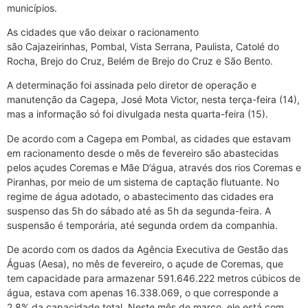
municípios.
As cidades que vão deixar o racionamento
são Cajazeirinhas, Pombal, Vista Serrana, Paulista, Catolé do
Rocha, Brejo do Cruz, Belém de Brejo do Cruz e São Bento.
A determinação foi assinada pelo diretor de operação e
manutenção da Cagepa, José Mota Victor, nesta terça-feira (14),
mas a informação só foi divulgada nesta quarta-feira (15).
De acordo com a Cagepa em Pombal, as cidades que estavam
em racionamento desde o mês de fevereiro são abastecidas
pelos açudes Coremas e Mãe D’água, através dos rios Coremas e
Piranhas, por meio de um sistema de captação flutuante. No
regime de água adotado, o abastecimento das cidades era
suspenso das 5h do sábado até as 5h da segunda-feira. A
suspensão é temporária, até segunda ordem da companhia.
De acordo com os dados da Agência Executiva de Gestão das
Águas (Aesa), no mês de fevereiro, o açude de Coremas, que
tem capacidade para armazenar 591.646.222 metros cúbicos de
água, estava com apenas 16.338.069, o que corresponde a
2,8% da capacidade total. Neste mês de março, ele está com