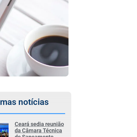
imas notícias
Ceará sedia reunião
da Câmara Técnica
de Saneamento