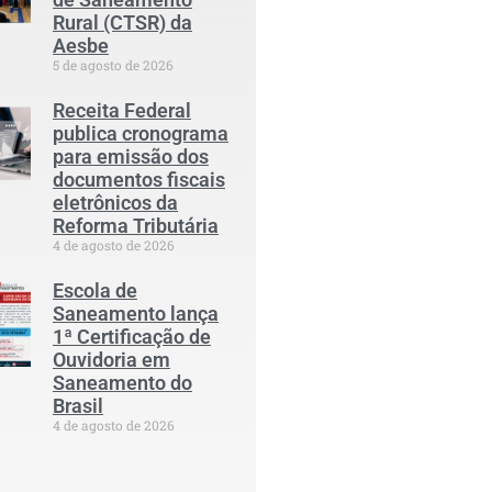
Rural (CTSR) da
Aesbe
5 de agosto de 2026
Receita Federal
publica cronograma
para emissão dos
documentos fiscais
eletrônicos da
Reforma Tributária
4 de agosto de 2026
Escola de
Saneamento lança
1ª Certificação de
Ouvidoria em
Saneamento do
Brasil
4 de agosto de 2026