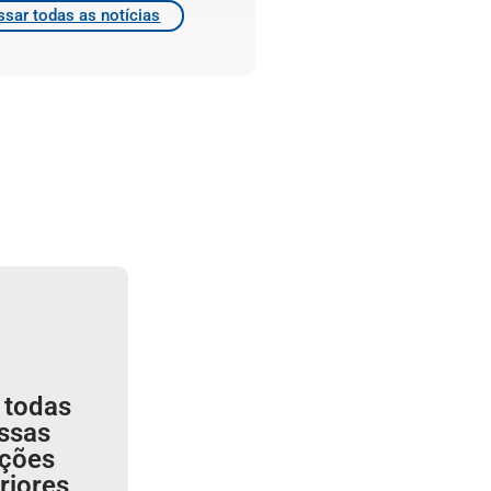
sar todas as notícias
 todas
ssas
ições
riores