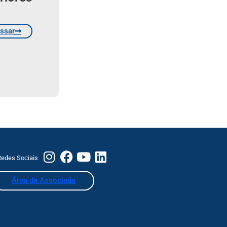
ssar
edes Sociais
Área da Associada