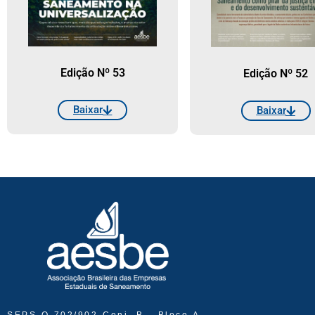
Edição Nº 53
Edição Nº 52
Baixar
Baixar
SEPS Q 702/902 Conj. B - Bloco A