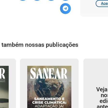
Aces
a também nossas publicações
Veja
no
ed
ante