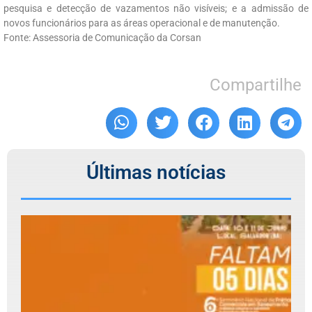
pesquisa e detecção de vazamentos não visíveis; e a admissão de
novos funcionários para as áreas operacional e de manutenção.
Fonte: Assessoria de Comunicação da Corsan
Compartilhe
Últimas notícias
F
d
6
S
N
P
C