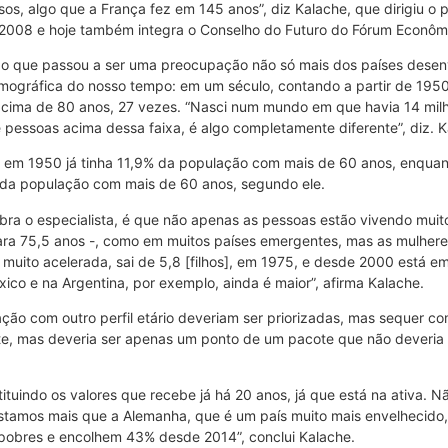
os, algo que a França fez em 145 anos”, diz Kalache, que dirigiu 
2008 e hoje também integra o Conselho do Futuro do Fórum Econôm
lgo que passou a ser uma preocupação não só mais dos países dese
mográfica do nosso tempo: em um século, contando a partir de 1950
 acima de 80 anos, 27 vezes. “Nasci num mundo em que havia 14 mi
essoas acima dessa faixa, é algo completamente diferente”, diz. K
m 1950 já tinha 11,9% da população com mais de 60 anos, enquanto o
da população com mais de 60 anos, segundo ele.
embra o especialista, é que não apenas as pessoas estão vivendo mu
ara 75,5 anos -, como em muitos países emergentes, mas as mulhere
i muito acelerada, sai de 5,8 [filhos], em 1975, e desde 2000 está e
ico e na Argentina, por exemplo, ainda é maior”, afirma Kalache.
ação com outro perfil etário deveriam ser priorizadas, mas sequer 
nte, mas deveria ser apenas um ponto de um pacote que não deveria
tituindo os valores que recebe já há 20 anos, já que está na ativa.
gastamos mais que a Alemanha, que é um país muito mais envelhecid
 pobres e encolhem 43% desde 2014”, conclui Kalache.