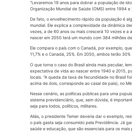
“Levaremos 19 anos para dobrar a população de idos
Organização Mundial de Saúde (OMS) entre 1994 e 
De fato, o envelhecimento rápido da população é a
mundial. Ele explica a complexidade da dinâmica de
vezes, a de 60 anos ou mais crescerá 10 vezes e a
nascer em 2050 terá um mundo com 384 milhões de p
Ele compara o país com o Canadá, por exemplo, que e
11,7% e o Canadá, 25%. Em 2050, ambos terão 30% 
O que torna o caso do Brasil ainda mais peculiar, l
expectativa de vida ao nascer entre 1940 e 2015, p
locais. “A queda da taxa de fecundidade no Brasil fo
acima de dois, corresponde ao casal de pais), no Méx
Nesse cenário, as políticas públicas para uma popul
sistema previdenciário, que, sem dúvida, é importa
seja para todos, políticos, militares.
Aliás, o presidente Temer deveria dar o exemplo, res
o país gasta seja consumido pela Previdência. Já 
saúde e educação, que são essenciais para os mais