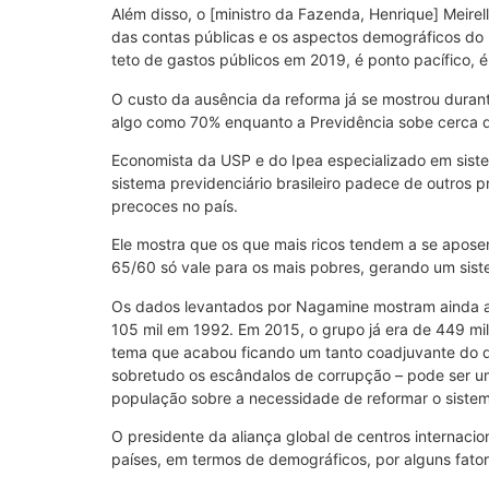
Além disso, o [ministro da Fazenda, Henrique] Meirel
das contas públicas e os aspectos demográficos do p
teto de gastos públicos em 2019, é ponto pacífico, é
O custo da ausência da reforma já se mostrou durant
algo como 70% enquanto a Previdência sobe cerca de 
Economista da USP e do Ipea especializado em siste
sistema previdenciário brasileiro padece de outros 
precoces no país.
Ele mostra que os que mais ricos tendem a se aposen
65/60 só vale para os mais pobres, gerando um sist
Os dados levantados por Nagamine mostram ainda al
105 mil em 1992. Em 2015, o grupo já era de 449 m
tema que acabou ficando um tanto coadjuvante do qua
sobretudo os escândalos de corrupção – pode ser u
população sobre a necessidade de reformar o sistem
O presidente da aliança global de centros internaci
países, em termos de demográficos, por alguns fator