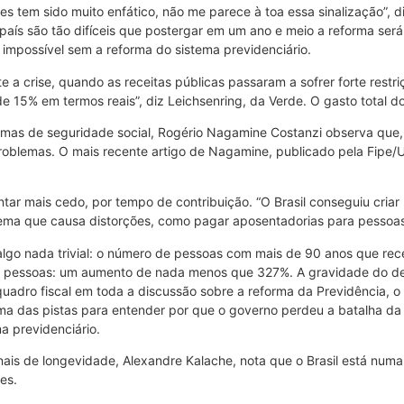
les tem sido muito enfático, não me parece à toa essa sinalização”, d
aís são tão difíceis que postergar em um ano e meio a reforma será 
 impossível sem a reforma do sistema previdenciário.
e a crise, quando as receitas públicas passaram a sofrer forte rest
15% em termos reais”, diz Leichsenring, da Verde. O gasto total do 
mas de seguridade social, Rogério Nagamine Costanzi observa que,
problemas. O mais recente artigo de Nagamine, publicado pela Fipe/
tar mais cedo, por tempo de contribuição. “O Brasil conseguiu criar
ema que causa distorções, como pagar aposentadorias para pessoas
go nada trivial: o número de pessoas com mais de 90 anos que rec
il pessoas: um aumento de nada menos que 327%. A gravidade do des
dro fiscal em toda a discussão sobre a reforma da Previdência, o qu
ma das pistas para entender por que o governo perdeu a batalha d
a previdenciário.
onais de longevidade, Alexandre Kalache, nota que o Brasil está num
es.