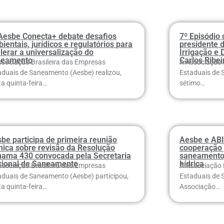
Aesbe Conecta+ debate desafios
7º Episódio
ientais, jurídicos e regulatórios para
presidente d
lerar a universalização do
Irrigação e 
neamento
Carlos Ribei
ssociação Brasileira das Empresas
A Associação 
aduais de Saneamento (Aesbe) realizou,
Estaduais de 
ta quinta-feira…
sétimo…
be participa de primeira reunião
Aesbe e ABI
nica sobre revisão da Resolução
cooperação 
ama 430 convocada pela Secretaria
saneamento,
cional de Saneamento
hídrica
ssociação Brasileira das Empresas
A Associação 
aduais de Saneamento (Aesbe) participou,
Estaduais de 
ta quinta-feira…
Associação…