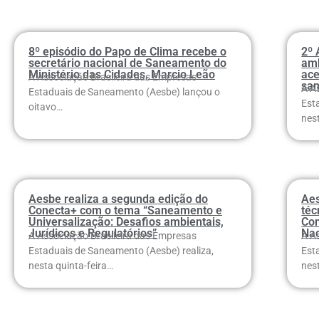
8º episódio do Papo de Clima recebe o
2º 
secretário nacional de Saneamento do
amb
Ministério das Cidades, Marcio Leão
ace
A Associação Brasileira das Empresas
sa
A A
Estaduais de Saneamento (Aesbe) lançou o
Est
oitavo…
nes
Aesbe realiza a segunda edição do
Aes
Conecta+ com o tema “Saneamento e
téc
Universalização: Desafios ambientais,
Con
Jurídicos e Regulatórios”
Na
A Associação Brasileira das Empresas
A A
Estaduais de Saneamento (Aesbe) realiza,
Est
nesta quinta-feira…
nes