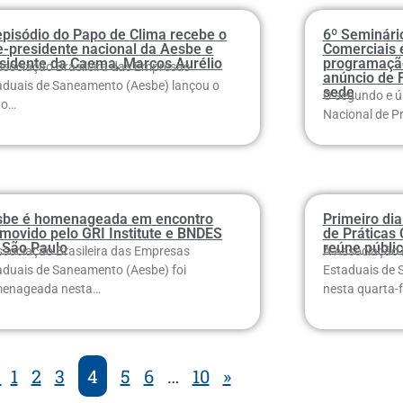
episódio do Papo de Clima recebe o
6º Seminári
e-presidente nacional da Aesbe e
Comerciais
sidente da Caema, Marcos Aurélio
programação
ssociação Brasileira das Empresas
anúncio de 
aduais de Saneamento (Aesbe) lançou o
sede
O segundo e úl
to…
Nacional de P
sbe é homenageada em encontro
Primeiro dia
movido pelo GRI Institute e BNDES
de Práticas
 São Paulo
reúne públi
ssociação Brasileira das Empresas
A Associação 
aduais de Saneamento (Aesbe) foi
Estaduais de 
enageada nesta…
nesta quarta-f
«
1
2
3
4
5
6
…
10
»