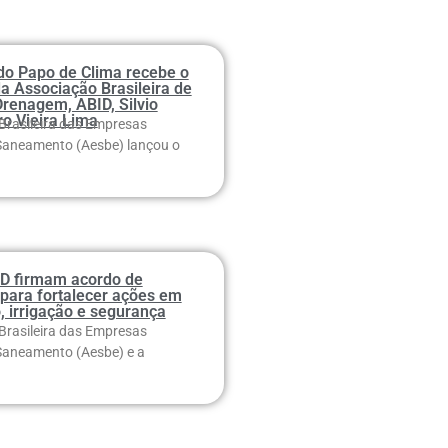
 do Papo de Clima recebe o
a Associação Brasileira de
Drenagem, ABID, Silvio
ro Vieira Lima
Brasileira das Empresas
Saneamento (Aesbe) lançou o
D firmam acordo de
para fortalecer ações em
 irrigação e segurança
Brasileira das Empresas
Saneamento (Aesbe) e a