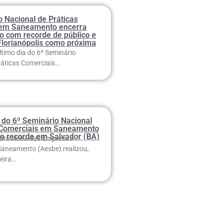
o Nacional de Práticas
 em Saneamento encerra
 com recorde de público e
Florianópolis como próxima
timo dia do 6º Seminário
ráticas Comerciais…
 do 6º Seminário Nacional
 Comerciais em Saneamento
co recorde em Salvador (BA)
Brasileira das Empresas
Saneamento (Aesbe) realizou,
eira…