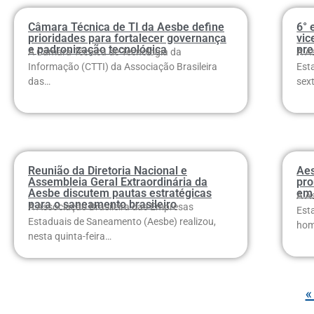
Câmara Técnica de TI da Aesbe define
6° 
prioridades para fortalecer governança
vic
e padronização tecnológica
pre
A Câmara Técnica de Tecnologia da
A A
Informação (CTTI) da Associação Brasileira
Est
das…
sex
Reunião da Diretoria Nacional e
Ae
Assembleia Geral Extraordinária da
pro
Aesbe discutem pautas estratégicas
em
A A
para o saneamento brasileiro
A Associação Brasileira das Empresas
Est
Estaduais de Saneamento (Aesbe) realizou,
hom
nesta quinta-feira…