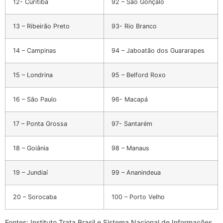
12- Curitiba
92 – São Gonçalo
13 – Ribeirão Preto
93- Rio Branco
14 – Campinas
94 – Jaboatão dos Guararapes
15 – Londrina
95 – Belford Roxo
16 – São Paulo
96- Macapá
17 – Ponta Grossa
97- Santarém
18 – Goiânia
98 – Manaus
19 – Jundiaí
99 – Ananindeua
20 – Sorocaba
100 – Porto Velho
Fontes: Instituto Trata Brasil e Sistema Nacional de Informações