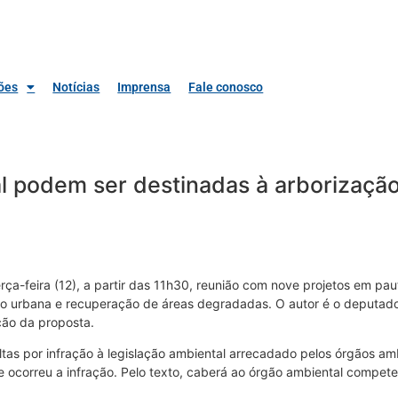
ões
Notícias
Imprensa
Fale conosco
al podem ser destinadas à arborizaçã
ça-feira (12), a partir das 11h30, reunião com nove projetos em pau
o urbana e recuperação de áreas degradadas. O autor é o deputado R
ão da proposta.
as por infração à legislação ambiental arrecadado pelos órgãos amb
correu a infração. Pelo texto, caberá ao órgão ambiental competent