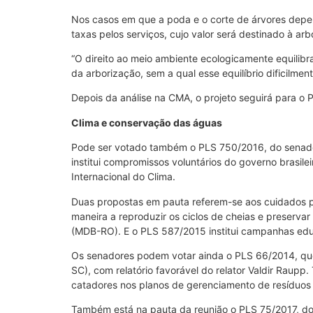
Nos casos em que a poda e o corte de árvores depe
taxas pelos serviços, cujo valor será destinado à a
“O direito ao meio ambiente ecologicamente equilibr
da arborização, sem a qual esse equilíbrio dificilmen
Depois da análise na CMA, o projeto seguirá para o 
Clima e conservação das águas
Pode ser votado também o PLS 750/2016, do senador
institui compromissos voluntários do governo brasi
Internacional do Clima.
Duas propostas em pauta referem-se aos cuidados pa
maneira a reproduzir os ciclos de cheias e preservar
(MDB-RO). E o PLS 587/2015 institui campanhas educ
Os senadores podem votar ainda o PLS 66/2014, que 
SC), com relatório favorável do relator Valdir Raup
catadores nos planos de gerenciamento de resíduos s
Também está na pauta da reunião o PLS 75/2017, do s