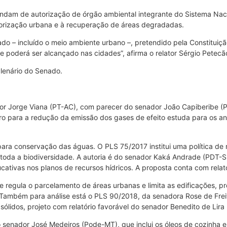
ndam de autorização de órgão ambiental integrante do Sistema Nac
rborização urbana e à recuperação de áreas degradadas.
ado – incluído o meio ambiente urbano –, pretendido pela Constituiçã
te poderá ser alcançado nas cidades”, afirma o relator Sérgio Petecão
Plenário do Senado.
 Jorge Viana (PT-AC), com parecer do senador João Capiberibe (PS
leiro para a redução da emissão dos gases de efeito estuda para os
ra conservação das águas. O PLS 75/2017 institui uma política de 
 toda a biodiversidade. A autoria é do senador Kaká Andrade (PDT-SE
ativas nos planos de recursos hídricos. A proposta conta com relat
regula o parcelamento de áreas urbanas e limita as edificações, p
p. Também para análise está o PLS 90/2018, da senadora Rose de Frei
ólidos, projeto com relatório favorável do senador Benedito de Lira 
enador José Medeiros (Pode-MT), que inclui os óleos de cozinha e g