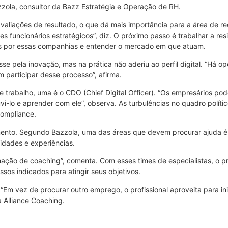
zola, consultor da Bazz Estratégia e Operação de RH.
avaliações de resultado, o que dá mais importância para a área de 
s funcionários estratégicos”, diz. O próximo passo é trabalhar a res
s por essas companhias e entender o mercado em que atuam.
sse pela inovação, mas na prática não aderiu ao perfil digital. “Há o
participar desse processo”, afirma.
e trabalho, uma é o CDO (Chief Digital Officer). “Os empresários p
-lo e aprender com ele”, observa. As turbulências no quadro políti
compliance.
nto. Segundo Bazzola, uma das áreas que devem procurar ajuda é a
idades e experiências.
ação de coaching”, comenta. Com esses times de especialistas, o pr
ssos indicados para atingir seus objetivos.
Em vez de procurar outro emprego, o profissional aproveita para ini
 Alliance Coaching.