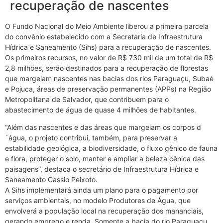
recuperação de nascentes
O Fundo Nacional do Meio Ambiente liberou a primeira parcela
do convênio estabelecido com a Secretaria de Infraestrutura
Hídrica e Saneamento (Sihs) para a recuperação de nascentes.
Os primeiros recursos, no valor de R$ 730 mil de um total de R$
2,8 milhões, serão destinados para a recuperação de florestas
que margeiam nascentes nas bacias dos rios Paraguaçu, Subaé
e Pojuca, áreas de preservação permanentes (APPs) na Região
Metropolitana de Salvador, que contribuem para o
abastecimento de água de quase 4 milhões de habitantes.
“Além das nascentes e das áreas que margeiam os corpos d
´água, o projeto contribui, também, para preservar a
estabilidade geológica, a biodiversidade, o fluxo gênico de fauna
e flora, proteger o solo, manter e ampliar a beleza cênica das
paisagens”, destaca o secretário de Infraestrutura Hídrica e
Saneamento Cássio Peixoto.
A Sihs implementará ainda um plano para o pagamento por
serviços ambientais, no modelo Produtores de Água, que
envolverá a população local na recuperação dos mananciais,
gerando emprego e renda. Somente a bacia do rio Paraguaçu,