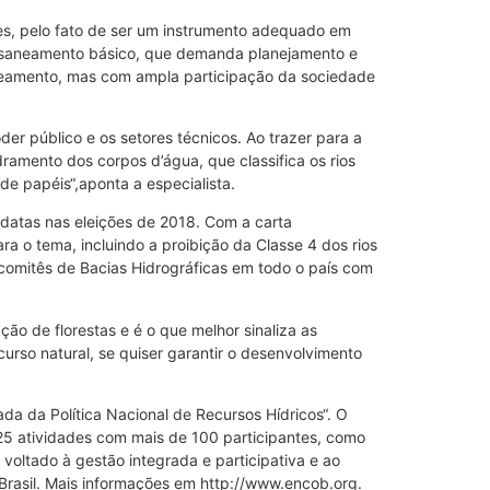
les, pelo fato de ser um instrumento adequado em
 o saneamento básico, que demanda planejamento e
aneamento, mas com ampla participação da sociedade
r público e os setores técnicos. Ao trazer para a
amento dos corpos d’água, que classifica os rios
de papéis“,aponta a especialista.
datas nas eleições de 2018. Com a carta
a o tema, incluindo a proibição da Classe 4 dos rios
s comitês de Bacias Hidrográficas em todo o país com
ão de florestas e é o que melhor sinaliza as
rso natural, se quiser garantir o desenvolvimento
a da Política Nacional de Recursos Hídricos“. O
 25 atividades com mais de 100 participantes, como
voltado à gestão integrada e participativa e ao
Brasil. Mais informações em http://www.encob.org.