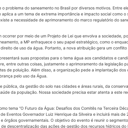
e o problema do saneamento no Brasil por diversos motivos. Entre e
se aplica a um tema de extrema importância e impacto social como
, existe a necessidade de aprimoramento do marco regulatório do s
correr por meio de um Projeto de Lei que envolva a sociedade, pode
eamento, a MP enfraquece o seu papel estratégico, como o enquadr
reito de uso da água. Portanto, a nova atribuição gera um conflito 
presentará suas propostas para o tema água aos candidatos e candi
, entre outras coisas, justamente o aprimoramento da legislação par
imites de poluição. Além disso, a organização pede a implantação do
brança pelo uso da Água.
 pública, da gestão do solo nas cidades e áreas rurais, da conservaç
úde da população. Nossa sociedade precisa estar atenta a este recu
omo tema “O Futuro da Água: Desafios dos Comitês na Terceira Décad
de Eventos Governador Luiz Henrique da Silveira e incluirá mais de
, e órgãos governamentais. O objetivo do evento é reunir o segmento 
 de descentralização das ações de gestão dos recursos hídricos do 