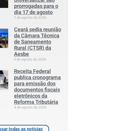
prorrogadas para o
dia 17 de agosto
7 de agosto de 2026
Ceará sedia reunião
da Câmara Técnica
de Saneamento
Rural (CTSR) da
Aesbe
5 de agosto de 2026
Receita Federal
publica cronograma
para emissão dos
documentos fiscais
eletrônicos da
Reforma Tributária
4 de agosto de 2026
sar todas as notícias