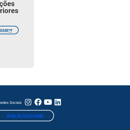
ições
riores
ssar
edes Sociais
Área da Associada