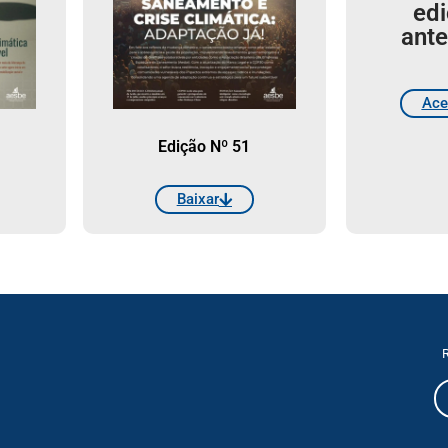
ed
ante
Ace
Edição Nº 51
Baixar
R