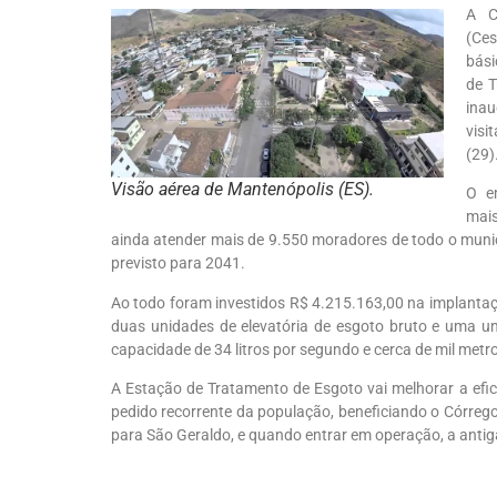
A C
(Ces
bási
de T
ina
visi
(29)
Visão aérea de Mantenópolis (ES).
O em
mais
ainda atender mais de 9.550 moradores de todo o municí
previsto para 2041.
Ao todo foram investidos R$ 4.215.163,00 na implantaç
duas unidades de elevatória de esgoto bruto e uma u
capacidade de 34 litros por segundo e cerca de mil metro
A Estação de Tratamento de Esgoto vai melhorar a efi
pedido recorrente da população, beneficiando o Córrego
para São Geraldo, e quando entrar em operação, a antig