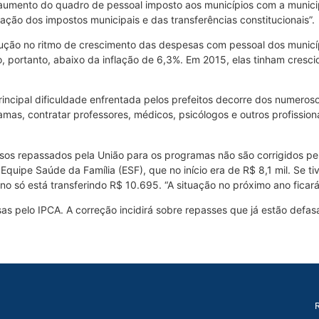
mento do quadro de pessoal imposto aos municípios com a municipali
ão dos impostos municipais e das transferências constitucionais”.
ução no ritmo de crescimento das despesas com pessoal dos municí
o, portanto, abaixo da inflação de 6,3%. Em 2015, elas tinham cre
rincipal dificuldade enfrentada pelos prefeitos decorre dos numero
mas, contratar professores, médicos, psicólogos e outros profission
rsos repassados pela União para os programas não são corrigidos pel
uipe Saúde da Família (ESF), que no início era de R$ 8,1 mil. Se tive
no só está transferindo R$ 10.695. “A situação no próximo ano ficará
as pelo IPCA. A correção incidirá sobre repasses que já estão defasa
R