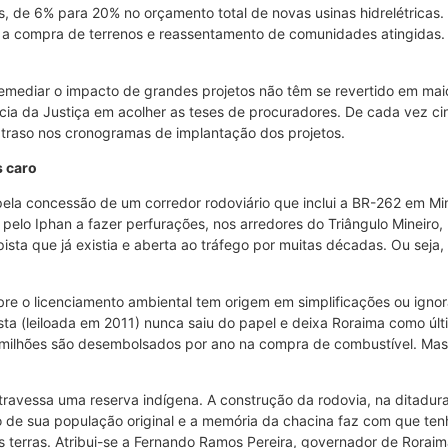
, de 6% para 20% no orçamento total de novas usinas hidrelétricas
 a compra de terrenos e reassentamento de comunidades atingidas.
mediar o impacto de grandes projetos não têm se revertido em maior
cia da Justiça em acolher as teses de procuradores. De cada vez cin
traso nos cronogramas de implantação dos projetos.
 caro
pela concessão de um corredor rodoviário que inclui a BR-262 em Mi
a pelo Iphan a fazer perfurações, nos arredores do Triângulo Mineiro,
ista que já existia e aberta ao tráfego por muitas décadas. Ou seja,
bre o licenciamento ambiental tem origem em simplificações ou ignorâ
ta (leiloada em 2011) nunca saiu do papel e deixa Roraima como últi
milhões são desembolsados por ano na compra de combustível. Mas 
travessa uma reserva indígena. A construção da rodovia, na ditadura 
rço de sua população original e a memória da chacina faz com que t
s terras. Atribui-se a Fernando Ramos Pereira, governador de Roraim