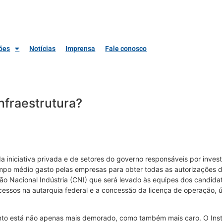
ões
Notícias
Imprensa
Fale conosco
infraestrutura?
da iniciativa privada e de setores do governo responsáveis por inves
mpo médio gasto pelas empresas para obter todas as autorizações d
 Nacional Indústria (CNI) que será levado às equipes dos candidato
ocessos na autarquia federal e a concessão da licença de operação, 
nto está não apenas mais demorado, como também mais caro. O Insti