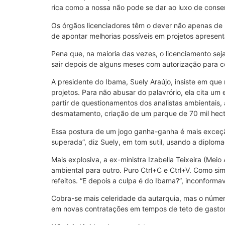
rica como a nossa não pode se dar ao luxo de conse
Os órgãos licenciadores têm o dever não apenas de 
de apontar melhorias possíveis em projetos apresen
Pena que, na maioria das vezes, o licenciamento se
sair depois de alguns meses com autorização para c
A presidente do Ibama, Suely Araújo, insiste em qu
projetos. Para não abusar do palavrório, ela cita um
partir de questionamentos dos analistas ambientais
desmatamento, criação de um parque de 70 mil hecta
Essa postura de um jogo ganha-ganha é mais exceção
superada”, diz Suely, em tom sutil, usando a diplo
Mais explosiva, a ex-ministra Izabella Teixeira (Mei
ambiental para outro. Puro Ctrl+C e Ctrl+V. Como s
refeitos. “E depois a culpa é do Ibama?”, inconforma
Cobra-se mais celeridade da autarquia, mas o númer
em novas contratações em tempos de teto de gastos 