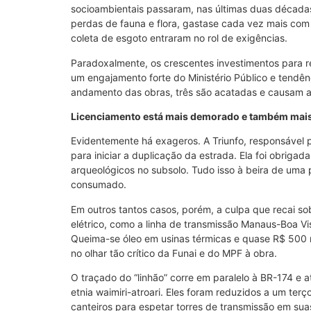
socioambientais passaram, nas últimas duas décadas
perdas de fauna e flora, gastase cada vez mais com
coleta de esgoto entraram no rol de exigências.
Paradoxalmente, os crescentes investimentos para re
um engajamento forte do Ministério Público e tendên
andamento das obras, três são acatadas e causam a
Licenciamento está mais demorado e também mais
Evidentemente há exageros. A Triunfo, responsável 
para iniciar a duplicação da estrada. Ela foi obrigad
arqueológicos no subsolo. Tudo isso à beira de uma p
consumado.
Em outros tantos casos, porém, a culpa que recai so
elétrico, como a linha de transmissão Manaus-Boa Vis
Queima-se óleo em usinas térmicas e quase R$ 500 
no olhar tão crítico da Funai e do MPF à obra.
O traçado do “linhão” corre em paralelo à BR-174 e a
etnia waimiri-atroari. Eles foram reduzidos a um te
canteiros para espetar torres de transmissão em sua