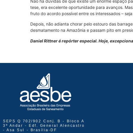
Não há dúvidas de que existe um enorme espaço para
tese, era excelente oportunidade para avanços. Mas,
fruto do acordo possível entre os interessados – sej
Depois, não adianta chorar pelo estouro das barrag
desmatamento na Amazônia e passam pito em preside
Daniel Rittner é repórter especial. Hoje, excepcion
SEPS Q 702/902 Conj. B - Bloco A
3º Andar - Edf. General Alencastro
- Asa Sul - Brasília-DF