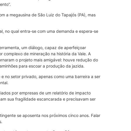
ento”.
com a megausina de São Luiz do Tapajós (PA), mas
rial, no qual entra-se com uma demanda e espera-se
ferramenta, um diálogo, capaz de aperfeiçoar
or complexo de mineração na história da Vale. A
tornaram o projeto mais amigável: houve redução do
caminhões para escoar a produção da jazida.
 e no setor privado, apenas como uma barreira a ser
ntal.
opiados por empresas de um relatório de impacto
nham sua fragilidade escancarada e precisavam ser
ingente se aposenta nos próximos cinco anos. Falar
s.