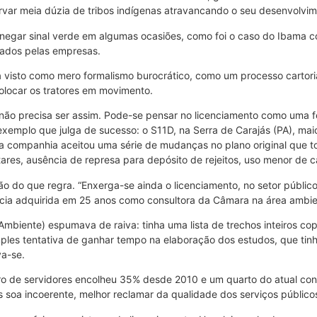
rvar meia dúzia de tribos indígenas atravancando o seu desenvolvim
negar sinal verde em algumas ocasiões, como foi o caso do Ibama 
tados pelas empresas.
ja visto como mero formalismo burocrático, como um processo carto
olocar os tratores em movimento.
e não precisa ser assim. Pode-se pensar no licenciamento como uma 
 exemplo que julga de sucesso: o S11D, na Serra de Carajás (PA), mai
, a companhia aceitou uma série de mudanças no plano original que 
res, ausência de represa para depósito de rejeitos, uso menor de 
 do que regra. “Enxerga-se ainda o licenciamento, no setor público
macia adquirida em 25 anos como consultora da Câmara na área ambie
o Ambiente) espumava de raiva: tinha uma lista de trechos inteiros c
imples tentativa de ganhar tempo na elaboração dos estudos, que ti
va-se.
o de servidores encolheu 35% desde 2010 e um quarto do atual cont
soa incoerente, melhor reclamar da qualidade dos serviços público