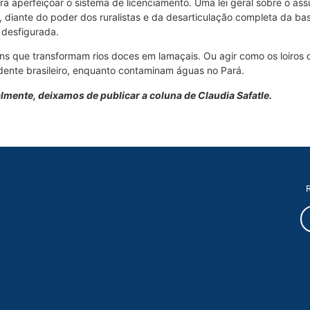
 aperfeiçoar o sistema de licenciamento. Uma lei geral sobre o as
 diante do poder dos ruralistas e da desarticulação completa da bas
a desfigurada.
ens que transformam rios doces em lamaçais. Ou agir como os loiros
nte brasileiro, enquanto contaminam águas no Pará.
almente, deixamos de publicar a coluna de Claudia Safatle.
R