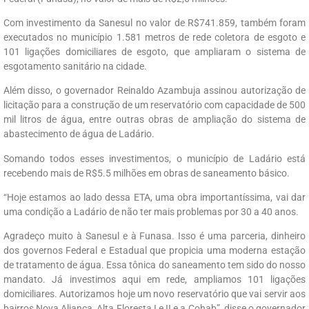
Com investimento da Sanesul no valor de R$741.859, também foram
executados no município 1.581 metros de rede coletora de esgoto e
101 ligações domiciliares de esgoto, que ampliaram o sistema de
esgotamento sanitário na cidade.
Além disso, o governador Reinaldo Azambuja assinou autorização de
licitação para a construção de um reservatório com capacidade de 500
mil litros de água, entre outras obras de ampliação do sistema de
abastecimento de água de Ladário.
Somando todos esses investimentos, o município de Ladário está
recebendo mais de R$5.5 milhões em obras de saneamento básico.
“Hoje estamos ao lado dessa ETA, uma obra importantíssima, vai dar
uma condição a Ladário de não ter mais problemas por 30 a 40 anos.
Agradeço muito à Sanesul e à Funasa. Isso é uma parceria, dinheiro
dos governos Federal e Estadual que propicia uma moderna estação
de tratamento de água. Essa tônica do saneamento tem sido do nosso
mandato. Já investimos aqui em rede, ampliamos 101 ligações
domiciliares. Autorizamos hoje um novo reservatório que vai servir aos
bairros Nova Aliança, Alta Floresta I e II e a Cohab”, disse o governador