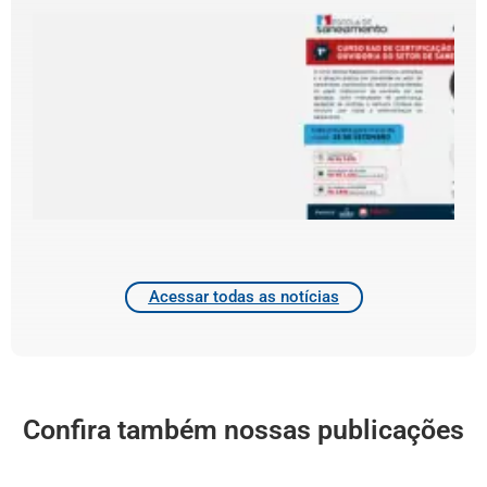
E
l
C
d
d
4
2
Acessar todas as notícias
Confira também nossas publicações