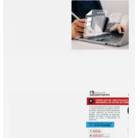
F
p
c
p
e
d
d
f
e
d
T
4
2
E
l
C
d
d