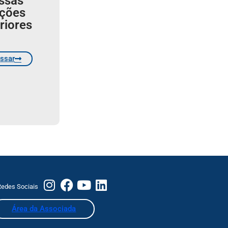
ssas
ições
riores
ssar
edes Sociais
Área da Associada