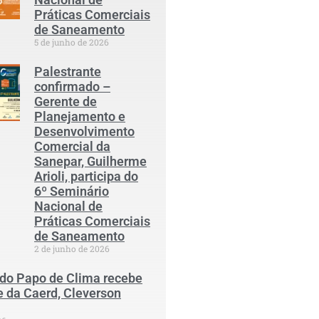
Práticas Comerciais
de Saneamento
5 de junho de 2026
Palestrante
confirmado –
Gerente de
Planejamento e
Desenvolvimento
Comercial da
Sanepar, Guilherme
Arioli, participa do
6º Seminário
Nacional de
Práticas Comerciais
de Saneamento
2 de junho de 2026
 do Papo de Clima recebe
e da Caerd, Cleverson