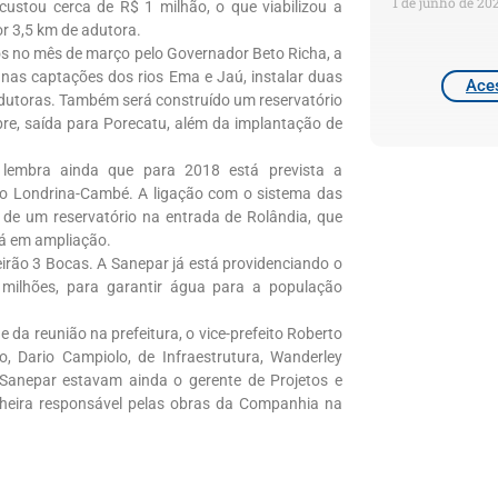
1 de junho de 20
ustou cerca de R$ 1 milhão, o que viabilizou a
or 3,5 km de adutora.
os no mês de março pelo Governador Beto Richa, a
nas captações dos rios Ema e Jaú, instalar duas
Aces
adutoras. Também será construído um reservatório
re, saída para Porecatu, além da implantação de
, lembra ainda que para 2018 está prevista a
do Londrina-Cambé. A ligação com o sistema das
o de um reservatório na entrada de Rolândia, que
á em ampliação.
irão 3 Bocas. A Sanepar já está providenciando o
 milhões, para garantir água para a população
da reunião na prefeitura, o vice-prefeito Roberto
, Dario Campiolo, de Infraestrutura, Wanderley
 Sanepar estavam ainda o gerente de Projetos e
heira responsável pelas obras da Companhia na