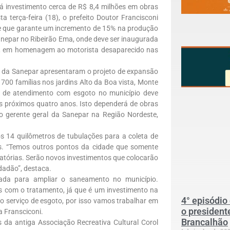
 investimento cerca de R$ 8,4 milhões em obras
terça-feira (18), o prefeito Doutor Francisconi
e que garante um incremento de 15% na produção
anepar no Ribeirão Ema, onde deve ser inaugurada
ns, em homenagem ao motorista desaparecido nas
es da Sanepar apresentaram o projeto de expansão
 700 famílias nos jardins Alto da Boa vista, Monte
r de atendimento com esgoto no município deve
s próximos quatro anos. Isto dependerá de obras
 o gerente geral da Sanepar na Região Nordeste,
s 14 quilômetros de tubulações para a coleta de
s. “Temos outros pontos da cidade que somente
atórias. Serão novos investimentos que colocarão
dadão”, destaca.
ada para ampliar o saneamento no município.
 com o tratamento, já que é um investimento na
4° episódio
 serviço de esgoto, por isso vamos trabalhar em
o president
a Fransciconi.
Brancalhão
da antiga Associação Recreativa Cultural Corol