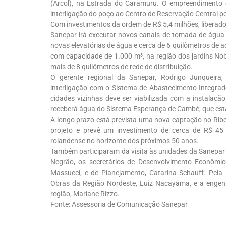
(Arcol), na Estrada do Caramuru. O empreendimento c
interligação do poço ao Centro de Reservação Central p
Com investimentos da ordem de R$ 5,4 milhões, liberad
Sanepar irá executar novos canais de tomada de água 
novas elevatórias de água e cerca de 6 quilômetros de 
com capacidade de 1.000 m³, na região dos jardins Nob
mais de 8 quilômetros de rede de distribuição.
O gerente regional da Sanepar, Rodrigo Junqueira
interligação com o Sistema de Abastecimento Integra
cidades vizinhas deve ser viabilizada com a instalaçã
receberá água do Sistema Esperança de Cambé, que est
A longo prazo está prevista uma nova captação no Ribe
projeto e prevê um investimento de cerca de R$ 45
rolandense no horizonte dos próximos 50 anos.
Também participaram da visita às unidades da Sanepar e 
Negrão, os secretários de Desenvolvimento Econômico
Massucci, e de Planejamento, Catarina Schauff. Pela
Obras da Região Nordeste, Luiz Nacayama, e a engen
região, Mariane Rizzo.
Fonte: Assessoria de Comunicação Sanepar