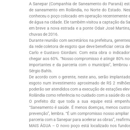
A Sanepar (Companhia de Saneamento do Paraná) está
de saneamento em Rolândia, no Norte do Estado. Nesta 
conheceu o poço colocado em operação recentemente 
de água na cidade. Ele também visitou a captação da S
em breve a nova estrada e a ponte Odair José Marti
chuvas de 2016.
Durante reunião com secretários na prefeitura, gerent
da rede coletora de esgoto que deve beneficiar cerca de
Carlo e Gustavo Giordani. Com esta obra o indicado
chegar aos 60%. “Nosso compromisso é atingir 80% no
importantes e da parceria com o município”, lembrou
Sérgio Bahls.
De acordo com o gerente, neste ano, serão implantado
esgoto num investimento aproximado de R$ 2 milhõe
poderão ser atendidos com a execução de estações elev
Rolândia como referência no cuidado com a saúde do ci
O prefeito diz que toda a sua equipe está empenh
“Saneamento é saúde. É menos doenças, menos custos
prevenção”, lembra. “É um compromisso nosso ampliar o
parceria com a Sanepar para acelerar as obras”, reafirm
MAIS ÁGUA – O novo poço está localizado nos fundos 