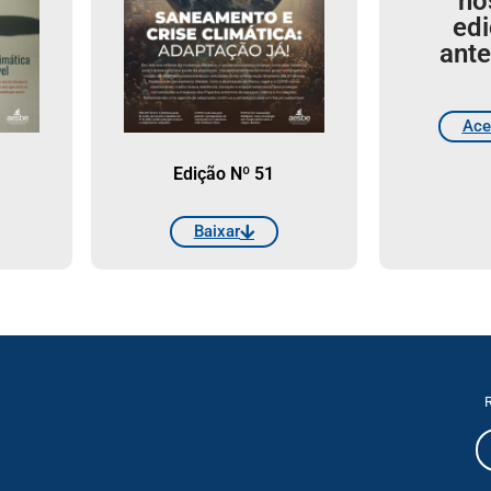
no
ed
ante
Ace
Edição Nº 51
Baixar
R