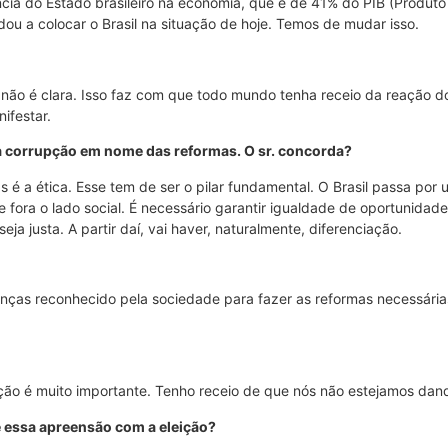
cia do Estado brasileiro na economia, que é de 41% do PIB (Produto 
dou a colocar o Brasil na situação de hoje. Temos de mudar isso.
ão não é clara. Isso faz com que todo mundo tenha receio da reação 
ifestar.
a corrupção em nome das reformas. O sr. concorda?
 é a ética. Esse tem de ser o pilar fundamental. O Brasil passa por
 fora o lado social. É necessário garantir igualdade de oportunida
a justa. A partir daí, vai haver, naturalmente, diferenciação.
ranças reconhecido pela sociedade para fazer as reformas necessária
ição é muito importante. Tenho receio de que nós não estejamos dan
e essa apreensão com a eleição?