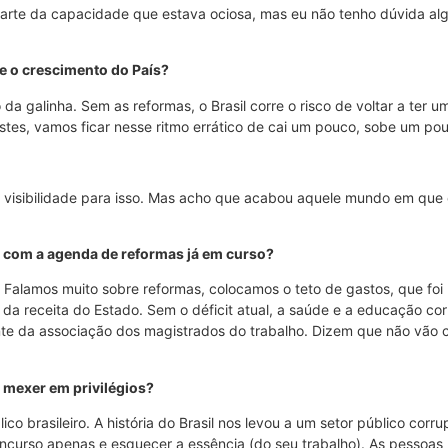
parte da capacidade que estava ociosa, mas eu não tenho dúvida 
te o crescimento do País?
a galinha. Sem as reformas, o Brasil corre o risco de voltar a ter 
stes, vamos ficar nesse ritmo errático de cai um pouco, sobe um po
 visibilidade para isso. Mas acho que acabou aquele mundo em qu
a com a agenda de reformas já em curso?
 Falamos muito sobre reformas, colocamos o teto de gastos, que foi
o da receita do Estado. Sem o déficit atual, a saúde e a educação c
nte da associação dos magistrados do trabalho. Dizem que não vão c
o mexer em privilégios?
o brasileiro. A história do Brasil nos levou a um setor público corru
oncurso apenas e esquecer a essência (do seu trabalho). As pessoa