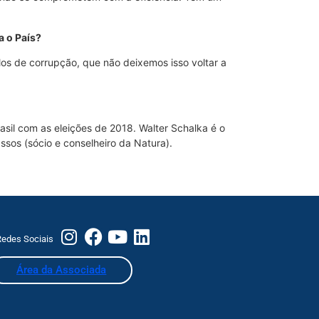
a o País?
los de corrupção, que não deixemos isso voltar a
sil com as eleições de 2018. Walter Schalka é o
ssos (sócio e conselheiro da Natura).
edes Sociais
Área da Associada