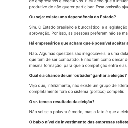
de empresários e executivos. E eu acho que a influên
produtivo de não querer participar. Essa omissão aju
Ou seja: existe uma dependência do Estado?
Sim. O Estado brasileiro é burocrático, e a legislaç
aprovação. Por isso, as pessoas preferem não se man
Há empresários que acham que é possível aceitar 
Não. Algumas questões são inegociáveis, e uma delas
que tem de ser combatido. E não tem como deixar de
mesma formação, para que a competição entre elas sej
Qual é a chance de um ‘outsider’ ganhar a eleição?
Vejo que, infelizmente, não existe um grupo de lide
completamente fora do sistema (político) competir.
O sr. teme o resultado da eleição?
Não sei se a palavra é medo, mas o fato é que a ele
O baixo nível de investimento das empresas reflet