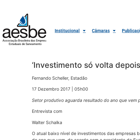
Institucional
Câmaras
Publicaç
Associação Brasileira das Empresas
Estaduais de Saneamento
‘Investimento só volta depois
Fernando Scheller, Estadão
17 Dezembro 2017 | 05h00
Setor produtivo aguarda resultado do ano que vem pa
Entrevista com
Walter Schalka
O atual baixo nível de investimentos das empresas b
do ano que vem, de acordo com o presidente da Suz