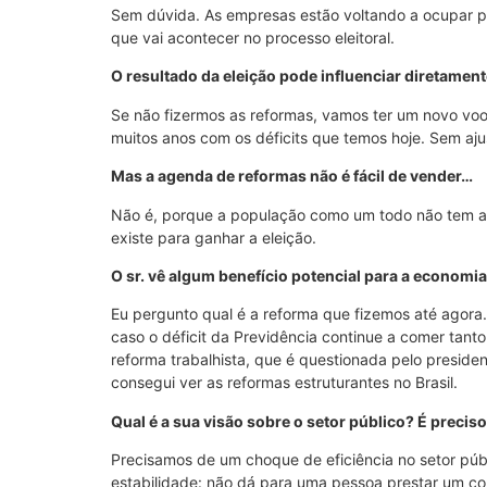
Sem dúvida. As empresas estão voltando a ocupar 
que vai acontecer no processo eleitoral.
O resultado da eleição pode influenciar diretamen
Se não fizermos as reformas, vamos ter um novo voo d
muitos anos com os déficits que temos hoje. Sem aju
Mas a agenda de reformas não é fácil de vender…
Não é, porque a população como um todo não tem a
existe para ganhar a eleição.
O sr. vê algum benefício potencial para a economi
Eu pergunto qual é a reforma que fizemos até agora.
caso o déficit da Previdência continue a comer tant
reforma trabalhista, que é questionada pelo preside
consegui ver as reformas estruturantes no Brasil.
Qual é a sua visão sobre o setor público? É precis
Precisamos de um choque de eficiência no setor públic
estabilidade: não dá para uma pessoa prestar um c