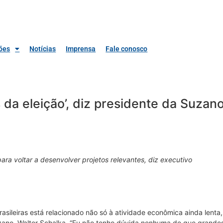
ões
Notícias
Imprensa
Fale conosco
 da eleição’, diz presidente da Suzan
ra voltar a desenvolver projetos relevantes, diz executivo
rasileiras está relacionado não só à atividade econômica ainda lent
ano, Walter Schalka. “Eu não tenho dúvida nenhuma de que grande