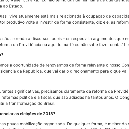
ta ao Estado.
rasil vive atualmente está mais relacionada à ocupação de capacida
or produtivo volte a investir de forma consistente, diz ele, as refor
 não se renda a discursos fáceis – em especial a argumentos que 
forma da Previdência ou age de má-fé ou não sabe fazer conta.” Leia,
o?
emos a oportunidade de renovarmos de forma relevante o nosso Con
sidência da República, que vai dar o direcionamento para o que vai
turantes significativas, precisamos claramente da reforma da Previd
 reformas política e a fiscal, que são adiadas há tantos anos. O Co
ir a transformação do Brasil.
uenciar as eleições de 2018?
 mas pouca mobilização organizada. De qualquer forma, é melhor do 