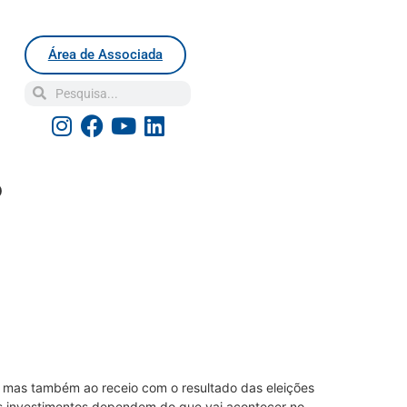
Área de Associada
o
a, mas também ao receio com o resultado das eleições
s investimentos dependem do que vai acontecer no