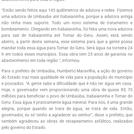
“Estão sendo feitos aqui 145 quilômetros de adutora e redes. Fizemos
uma adutora de Umbauba até Itabaianinha, porque a adutora antiga
não tinha mais suporte. Todo um novo sistema de tratamento e
bombeamento. Chegando em Itabaianinha, foi feita uma nova adutora
para sair de Itabaianinha até Tomar do Geru. Assim, está sendo
aberto, a partir desta semana, esse sistema para que a gente possa
mandar toda essa água para Tomar do Geru. Será água na torneira 24
h em todos esses municípios. Essa obra tem 25 anos de garantia no
abastecimento em toda região “, informou.
Para o prefeito de Umbaúba, Humberto Maravilha, a ação do governo
do Estado traz mais qualidade de vida para a população do município
e povoados. “A gente sabe a dificuldade que é não ter água em casa.
Hoje, o governador vem proporcionando uma obra de quase R$ 70
milhões para beneficiar o povo de Umbaúba, Itabaianinha e Tomar do
Geru. Essa água é praticamente água mineral. Para nós, é uma grande
alegria, porque quando se trata de água, se trata de vida. Então,
governador, eu só tenho a agradecer ao senhor”, disse o prefeito, que
também agradeceu as obras de recapeamento asfáltico, realizados
pelo governo do Estado.