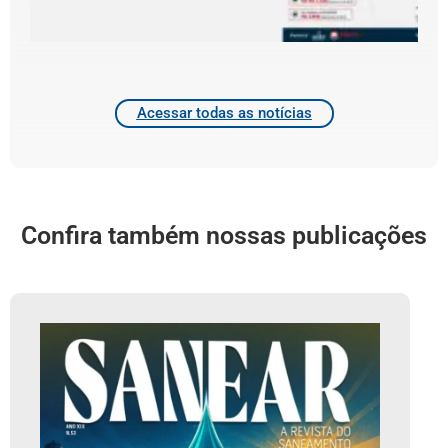
d
4
2
Acessar todas as notícias
Confira também nossas publicações