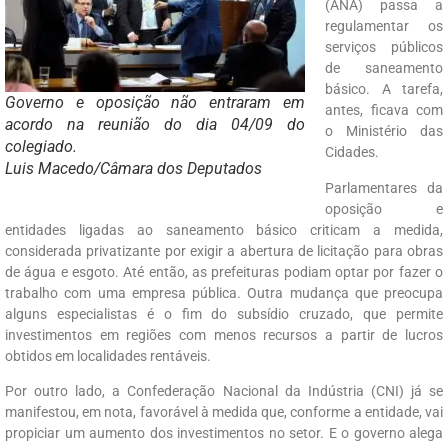
(ANA) passa a
regulamentar os
serviços públicos
de saneamento
básico. A tarefa,
Governo e oposição não entraram em
antes, ficava com
acordo na reunião do dia 04/09 do
o Ministério das
colegiado.
Cidades.
Luis Macedo/Câmara dos Deputados
Parlamentares da
oposição e
entidades ligadas ao saneamento básico criticam a medida,
considerada privatizante por exigir a abertura de licitação para obras
de água e esgoto. Até então, as prefeituras podiam optar por fazer o
trabalho com uma empresa pública. Outra mudança que preocupa
alguns especialistas é o fim do subsídio cruzado, que permite
investimentos em regiões com menos recursos a partir de lucros
obtidos em localidades rentáveis.
Por outro lado, a Confederação Nacional da Indústria (CNI) já se
manifestou, em nota, favorável à medida que, conforme a entidade, vai
propiciar um aumento dos investimentos no setor. E o governo alega