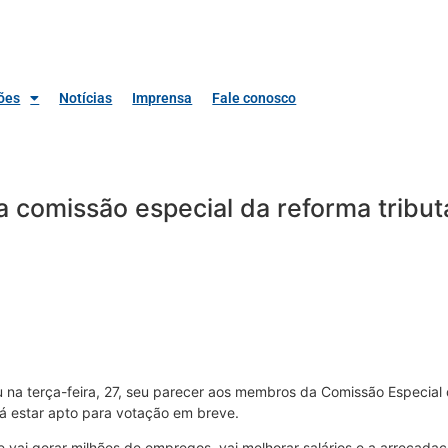
ões
Notícias
Imprensa
Fale conosco
 comissão especial da reforma tribut
 na terça-feira, 27, seu parecer aos membros da Comissão Especial
rá estar apto para votação em breve.
 vai gerar milhões de empregos, vai melhorar salários e a arrecada