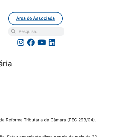
Área de Associada
ária
 da Reforma Tributária da Câmara (PEC 293/04).
ção. Estou consciente disso depois de mais de 30