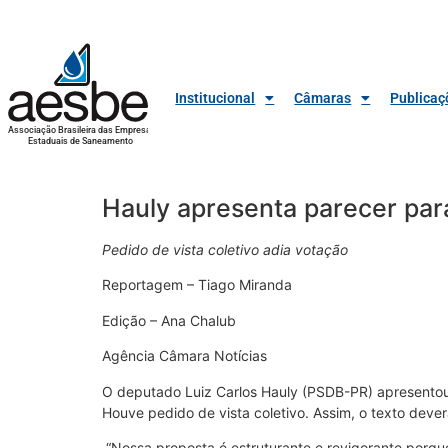
Institucional
Câmaras
Publicaç
Associação Brasileira das Empresas
Estaduais de Saneamento
Hauly apresenta parecer para
Pedido de vista coletivo adia votação
Reportagem – Tiago Miranda
Edição – Ana Chalub
Agência Câmara Notícias
O deputado Luiz Carlos Hauly (PSDB-PR) apresentou
Houve pedido de vista coletivo. Assim, o texto deve
“Nossa proposta é estruturante e revigorante porque