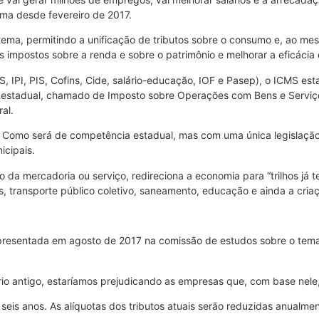
ema desde fevereiro de 2017.
istema, permitindo a unificação de tributos sobre o consumo e, ao 
s impostos sobre a renda e sobre o patrimônio e melhorar a eficáci
, IPI, PIS, Cofins, Cide, salário-educação, IOF e Pasep), o ICMS est
estadual, chamado de Imposto sobre Operações com Bens e Serviços
al.
s. Como será de competência estadual, mas com uma única legislaçã
icipais.
 da mercadoria ou serviço, redireciona a economia para “trilhos já 
s, transporte público coletivo, saneamento, educação e ainda a criaç
presentada em agosto de 2017 na comissão de estudos sobre o tema 
io antigo, estaríamos prejudicando as empresas que, com base nele,
seis anos. As alíquotas dos tributos atuais serão reduzidas anualm