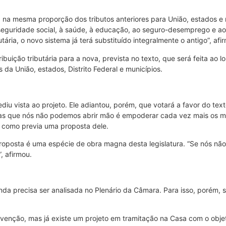
ta na mesma proporção dos tributos anteriores para União, estados e
 seguridade social, à saúde, à educação, ao seguro-desemprego e ao a
ária, o novo sistema já terá substituído integralmente o antigo”, afi
buição tributária para a nova, prevista no texto, que será feita ao 
s da União, estados, Distrito Federal e municípios.
iu vista ao projeto. Ele adiantou, porém, que votará a favor do tex
as que nós não podemos abrir mão é empoderar cada vez mais os muni
, como previa uma proposta dele.
oposta é uma espécie de obra magna desta legislatura. “Se nós não
, afirmou.
da precisa ser analisada no Plenário da Câmara. Para isso, porém, s
venção, mas já existe um projeto em tramitação na Casa com o objet