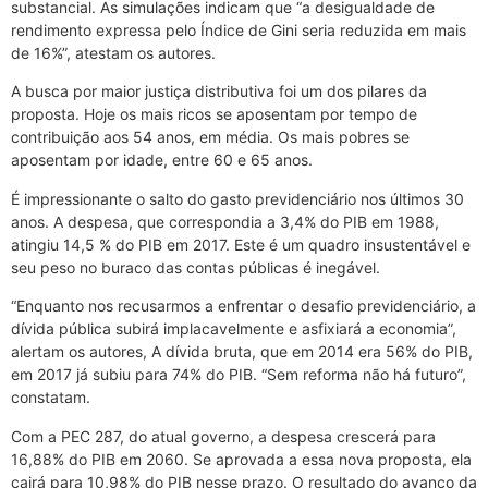
substancial. As simulações indicam que “a desigualdade de
rendimento expressa pelo Índice de Gini seria reduzida em mais
de 16%”, atestam os autores.
A busca por maior justiça distributiva foi um dos pilares da
proposta. Hoje os mais ricos se aposentam por tempo de
contribuição aos 54 anos, em média. Os mais pobres se
aposentam por idade, entre 60 e 65 anos.
É impressionante o salto do gasto previdenciário nos últimos 30
anos. A despesa, que correspondia a 3,4% do PIB em 1988,
atingiu 14,5 % do PIB em 2017. Este é um quadro insustentável e
seu peso no buraco das contas públicas é inegável.
“Enquanto nos recusarmos a enfrentar o desafio previdenciário, a
dívida pública subirá implacavelmente e asfixiará a economia”,
alertam os autores, A dívida bruta, que em 2014 era 56% do PIB,
em 2017 já subiu para 74% do PIB. “Sem reforma não há futuro”,
constatam.
Com a PEC 287, do atual governo, a despesa crescerá para
16,88% do PIB em 2060. Se aprovada a essa nova proposta, ela
cairá para 10,98% do PIB nesse prazo. O resultado do avanço da