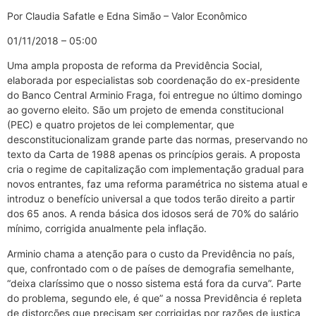
Por Claudia Safatle e Edna Simão – Valor Econômico
01/11/2018 – 05:00
Uma ampla proposta de reforma da Previdência Social,
elaborada por especialistas sob coordenação do ex-presidente
do Banco Central Arminio Fraga, foi entregue no último domingo
ao governo eleito. São um projeto de emenda constitucional
(PEC) e quatro projetos de lei complementar, que
desconstitucionalizam grande parte das normas, preservando no
texto da Carta de 1988 apenas os princípios gerais. A proposta
cria o regime de capitalização com implementação gradual para
novos entrantes, faz uma reforma paramétrica no sistema atual e
introduz o benefício universal a que todos terão direito a partir
dos 65 anos. A renda básica dos idosos será de 70% do salário
mínimo, corrigida anualmente pela inflação.
Arminio chama a atenção para o custo da Previdência no país,
que, confrontado com o de países de demografia semelhante,
“deixa claríssimo que o nosso sistema está fora da curva”. Parte
do problema, segundo ele, é que” a nossa Previdência é repleta
de distorções que precisam ser corrigidas por razões de justiça