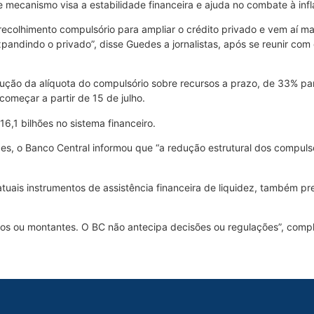
e mecanismo visa a estabilidade financeira e ajuda no combate à infl
ecolhimento compulsório para ampliar o crédito privado e vem aí mai
xpandindo o privado”, disse Guedes a jornalistas, após se reunir co
dução da alíquota do compulsório sobre recursos a prazo, de 33% pa
começar a partir de 15 de julho.
6,1 bilhões no sistema financeiro.
des, o Banco Central informou que “a redução estrutural dos compu
uais instrumentos de assistência financeira de liquidez, também pr
zos ou montantes. O BC não antecipa decisões ou regulações”, compl