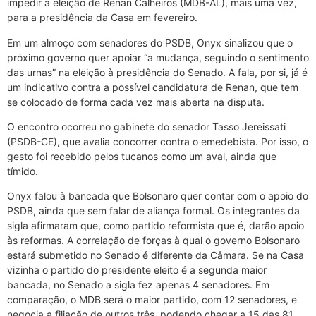
impedir a eleição de Renan Calheiros (MDB-AL), mais uma vez,
para a presidência da Casa em fevereiro.
Em um almoço com senadores do PSDB, Onyx sinalizou que o
próximo governo quer apoiar “a mudança, seguindo o sentimento
das urnas” na eleição à presidência do Senado. A fala, por si, já é
um indicativo contra a possível candidatura de Renan, que tem
se colocado de forma cada vez mais aberta na disputa.
O encontro ocorreu no gabinete do senador Tasso Jereissati
(PSDB-CE), que avalia concorrer contra o emedebista. Por isso, o
gesto foi recebido pelos tucanos como um aval, ainda que
tímido.
Onyx falou à bancada que Bolsonaro quer contar com o apoio do
PSDB, ainda que sem falar de aliança formal. Os integrantes da
sigla afirmaram que, como partido reformista que é, darão apoio
às reformas. A correlação de forças à qual o governo Bolsonaro
estará submetido no Senado é diferente da Câmara. Se na Casa
vizinha o partido do presidente eleito é a segunda maior
bancada, no Senado a sigla fez apenas 4 senadores. Em
comparação, o MDB será o maior partido, com 12 senadores, e
negocia a filiação de outros três, podendo chegar a 15 das 81