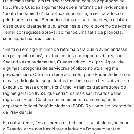
Na mesma tarde, em reunião reservada com os deputados do
PSL, Paulo Guedes argumentou que a reforma da Previdência é
“ponto fundamental” da politica econômica, a ser tratado com
prioridade máxima. Segundo relatos de participantes, o ministro
disse que o ideal seria que, ainda neste ano, o governo de Michel
Temer conseguisse aprovar ao menos uma fatia da proposta,
sem especificar qual seria.
“Ele falou em algo mínimo da reforma para que o avião andasse
um pouquinho mais”, relatou um dos participantes da reunião.
Segundo este parlamentar, Guedes criticou os “privilégios” de
algumas categorias de servidores públicos no atual regime
previdenciário. O ministro teria afirmado que o Poder Judiciário é
o mais privilegiado, seguido dos funcionários do Legislativo e do
Executivo, nessa ordem. Por último, viriam os trabalhadores do
regime geral do INSS, que seriam os mais sacrificados pelas
regras em vigor. Guedes confirmou ontem a nomeação do
deputado federal Rogério Marinho (PSDB-RN) para ser secretário
da Previdência.
Em outra frente, Onyx Lorenzoni dedicou-se à interlocução com
o Senado, onde nos bastidores aliados de Bolsonaro tentam