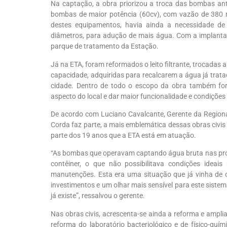
Na captação, a obra priorizou a troca das bombas an
bombas de maior potência (60cv), com vazão de 380 m
destes equipamentos, havia ainda a necessidade d
diâmetros, para adução de mais água. Com a implantaç
parque de tratamento da Estação.
Já na ETA, foram reformados o leito filtrante, trocadas 
capacidade, adquiridas para recalcarem a água já tratad
cidade. Dentro de todo o escopo da obra também fora
aspecto do local e dar maior funcionalidade e condiçõ
De acordo com Luciano Cavalcante, Gerente da Regiona
Corda faz parte, a mais emblemática dessas obras civi
parte dos 19 anos que a ETA está em atuação.
“As bombas que operavam captando água bruta nas pro
contêiner, o que não possibilitava condições ideais p
manutenções. Esta era uma situação que já vinha de o
investimentos e um olhar mais sensível para este siste
já existe”, ressalvou o gerente.
Nas obras civis, acrescenta-se ainda a reforma e ampl
reforma do laboratório bacteriológico e de físico-quí