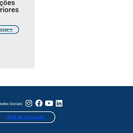
ições
riores
ssar
edes Sociais
Área da Associada