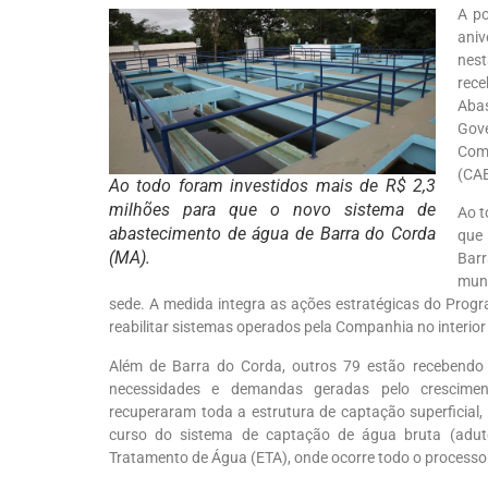
A p
aniv
nest
rec
Aba
Gov
Com
(CA
Ao todo foram investidos mais de R$ 2,3
milhões para que o novo sistema de
Ao t
abastecimento de água de Barra do Corda
que
(MA).
Barr
mun
sede. A medida integra as ações estratégicas do Prog
reabilitar sistemas operados pela Companhia no interior
Além de Barra do Corda, outros 79 estão recebendo
necessidades e demandas geradas pelo cresciment
recuperaram toda a estrutura de captação superficial,
curso do sistema de captação de água bruta (adut
Tratamento de Água (ETA), onde ocorre todo o processo 