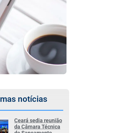
imas notícias
Ceará sedia reunião
da Câmara Técnica
de Saneamento