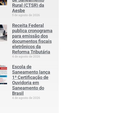
Rural (CTSR) da
Aesbe
5 de agosto de 2026
Receita Federal
publica cronograma
para emissão dos
documentos fiscais
eletrônicos da
Reforma Tributária
4 de agosto de 2026
Escola de
Saneamento lança
1ª Certificação de
Ouvidoria em
Saneamento do
Brasil
4 de agosto de 2026