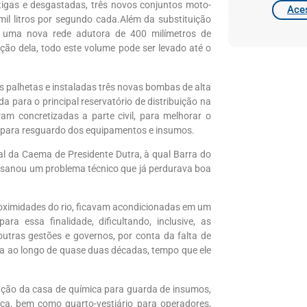
tigas e desgastadas, três novos conjuntos moto-
Aces
il litros por segundo cada.Além da substituição
e uma nova rede adutora de 400 milímetros de
ão dela, todo este volume pode ser levado até o
as palhetas e instaladas três novas bombas de alta
a para o principal reservatório de distribuição na
m concretizadas a parte civil, para melhorar o
es para resguardo dos equipamentos e insumos.
l da Caema de Presidente Dutra, à qual Barra do
s sanou um problema técnico que já perdurava boa
ximidades do rio, ficavam acondicionadas em um
ara essa finalidade, dificultando, inclusive, as
utras gestões e governos, por conta da falta de
ma ao longo de quase duas décadas, tempo que ele
iação da casa de química para guarda de insumos,
mica, bem como quarto-vestiário para operadores,