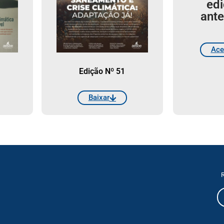
ed
ante
Ace
Edição Nº 51
Baixar
R