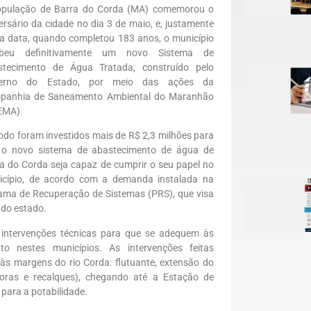
opulação de Barra do Corda (MA) comemorou o
ersário da cidade no dia 3 de maio, e, justamente
a data, quando completou 183 anos, o município
ebeu definitivamente um novo Sistema de
stecimento de Água Tratada, construído pelo
erno do Estado, por meio das ações da
panhia de Saneamento Ambiental do Maranhão
EMA).
odo foram investidos mais de R$ 2,3 milhões para
 o novo sistema de abastecimento de água de
a do Corda seja capaz de cumprir o seu papel no
icípio, de acordo com a demanda instalada na
rama de Recuperação de Sistemas (PRS), que visa
 do estado.
 intervenções técnicas para que se adequem às
o nestes municípios. As intervenções feitas
 às margens do rio Corda: flutuante, extensão do
oras e recalques), chegando até a Estação de
para a potabilidade.