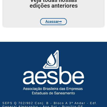
edições anteriores
Acessar
SEPS Q 702/902 Conj. B - Bloco A 3º Andar - Edf.
General Alencastro - Asa Sul - Brasília-DF