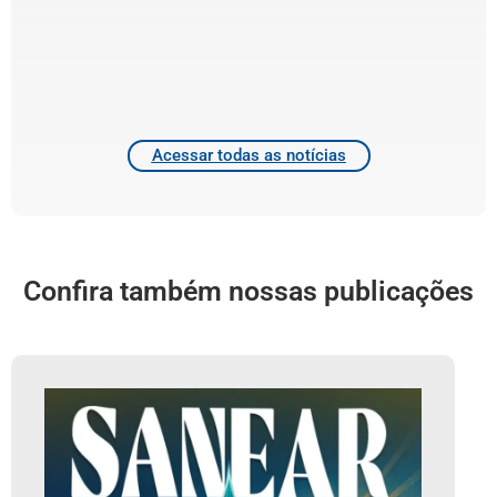
d
T
4
2
Acessar todas as notícias
Confira também nossas publicações