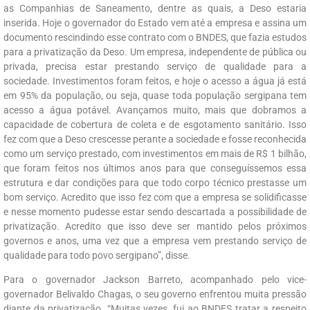
as Companhias de Saneamento, dentre as quais, a Deso estaria
inserida. Hoje o governador do Estado vem até a empresa e assina um
documento rescindindo esse contrato com o BNDES, que fazia estudos
para a privatização da Deso. Um empresa, independente de pública ou
privada, precisa estar prestando serviço de qualidade para a
sociedade. Investimentos foram feitos, e hoje o acesso a água já está
em 95% da população, ou seja, quase toda população sergipana tem
acesso a água potável. Avançamos muito, mais que dobramos a
capacidade de cobertura de coleta e de esgotamento sanitário. Isso
fez com que a Deso crescesse perante a sociedade e fosse reconhecida
como um serviço prestado, com investimentos em mais de R$ 1 bilhão,
que foram feitos nos últimos anos para que conseguíssemos essa
estrutura e dar condições para que todo corpo técnico prestasse um
bom serviço. Acredito que isso fez com que a empresa se solidificasse
e nesse momento pudesse estar sendo descartada a possibilidade de
privatização. Acredito que isso deve ser mantido pelos próximos
governos e anos, uma vez que a empresa vem prestando serviço de
qualidade para todo povo sergipano”, disse.
Para o governador Jackson Barreto, acompanhado pelo vice-
governador Belivaldo Chagas, o seu governo enfrentou muita pressão
diante da privatização. “Muitas vezes, fui ao BNDES tratar a respeito