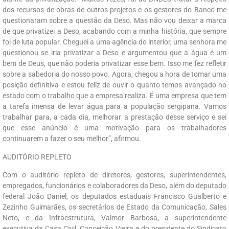
dos recursos de obras de outros projetos e os gestores do Banco me
questionaram sobre a questão da Deso. Mas não vou deixar a marca
de que privatizei a Deso, acabando com a minha história, que sempre
foi de luta popular. Cheguei a uma agência do interior, uma senhora me
questionou se iria privatizar a Deso e argumentou que a água é um
bem de Deus, que não poderia privatizar esse bem. Isso me fez refletir
sobre a sabedoria do nosso povo. Agora, chegou a hora de tomar uma
posição definitiva e estou feliz de ouvir o quanto temos avançado no
estado com o trabalho que a empresa realiza. É uma empresa que tem
a tarefa imensa de levar água para a população sergipana. Vamos
trabalhar para, a cada dia, melhorar a prestação desse serviço e sei
que esse anúncio é uma motivação para os trabalhadores
continuarem a fazer o seu melhor”, afirmou.
AUDITÓRIO REPLETO
Com o auditório repleto de diretores, gestores, superintendentes,
empregados, funcionários e colaboradores da Deso, além do deputado
federal João Daniel, os deputados estaduais Francisco Gualberto e
Zezinho Guimarães, os secretários de Estado da Comunicação, Sales
Neto, e da Infraestrutura, Valmor Barbosa, a superintendente
executiva da Casa Civil, Conceição Vieira e do presidente do Sindicato