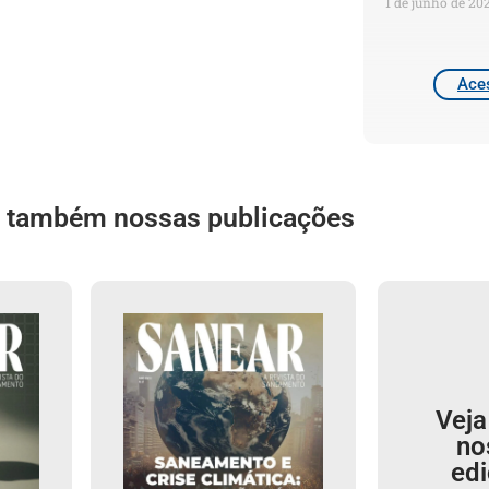
1 de junho de 20
Aces
a também nossas publicações
Veja
no
ed