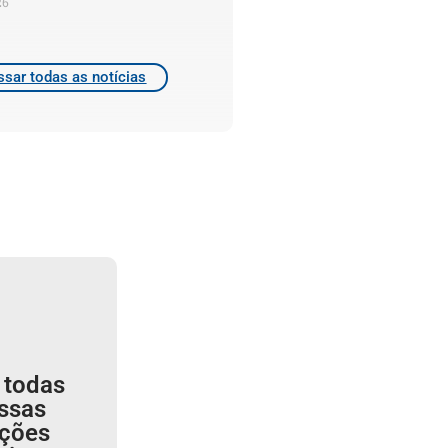
26
sar todas as notícias
 todas
ssas
ições