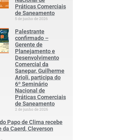
Práticas Comerciais
de Saneamento
5 de junho de 2026
Palestrante
confirmado –
Gerente de
Planejamento e
Desenvolvimento
Comercial da
Sanepar, Guilherme
Arioli, participa do
6º Seminário
Nacional de
Práticas Comerciais
de Saneamento
2 de junho de 2026
 do Papo de Clima recebe
e da Caerd, Cleverson