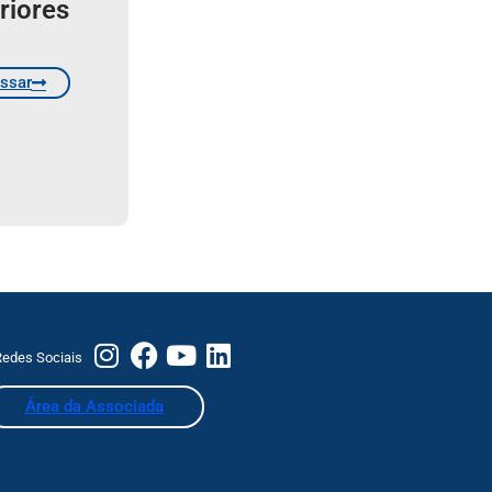
riores
ssar
edes Sociais
Área da Associada