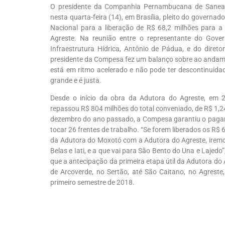
O presidente da Companhia Pernambucana de Saneam
nesta quarta-feira (14), em Brasília, pleito do governa
Nacional para a liberação de R$ 68,2 milhões para a
Agreste. Na reunião entre o representante do Gove
Infraestrutura Hídrica, Antônio de Pádua, e do direto
presidente da Compesa fez um balanço sobre ao andam
está em ritmo acelerado e não pode ter descontinuidad
grande e é justa.
Desde o início da obra da Adutora do Agreste, em 
repassou R$ 804 milhões do total conveniado, de R$ 1,2
dezembro do ano passado, a Compesa garantiu o pagam
tocar 26 frentes de trabalho. “Se forem liberados os R$ 
da Adutora do Moxotó com a Adutora do Agreste, iremos
Belas e Iati, e a que vai para São Bento do Una e Lajedo
que a antecipação da primeira etapa útil da Adutora do 
de Arcoverde, no Sertão, até São Caitano, no Agreste
primeiro semestre de 2018.