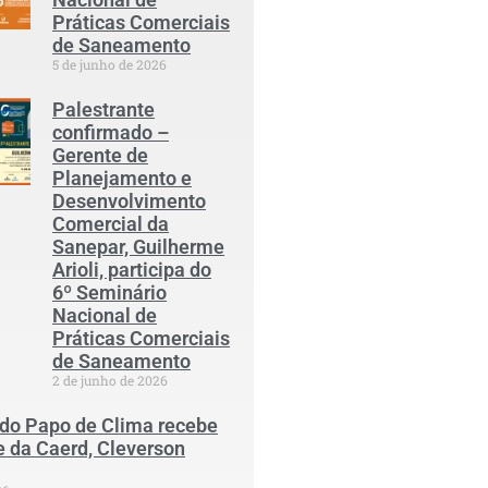
Práticas Comerciais
de Saneamento
5 de junho de 2026
Palestrante
confirmado –
Gerente de
Planejamento e
Desenvolvimento
Comercial da
Sanepar, Guilherme
Arioli, participa do
6º Seminário
Nacional de
Práticas Comerciais
de Saneamento
2 de junho de 2026
 do Papo de Clima recebe
e da Caerd, Cleverson