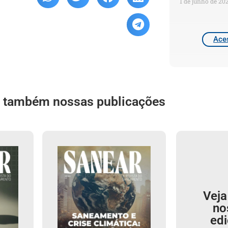
1 de junho de 20
Aces
a também nossas publicações
Veja
no
ed