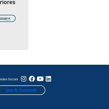
riores
ssar
edes Sociais
Área da Associada