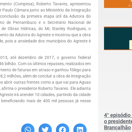
ento (Compesa), Roberto Tavares, apresentou
dor Paulo Câmara junto ao Ministério da Integração
 conclusão da primeira etapa útil da Adutora do
rno de Pernambuco e o Secretário Nacional de
r de Obras Hídricas, do MI, Stanley Rodrigues, o
ento da Adutora do Agreste e mostrou que a obra
e, pois a ansiedade dos municípios do Agreste é
2013, até dezembro de 2017, o governo federal
46 bilhão. Com os últimos repasses, realizados em
ento de faturas em atraso e ganhou fôlego para
68,2 milhões, além de concluir a obra de integração
 abrir outras frentes como a que vai para Aguas
”, afirma o presidente Roberto Tavares. Ele adianta
Agreste irá atender 10 cidades, partindo da cidade
, beneficiando mais de 400 mil pessoas já nesse
4° episódio
o president
Brancalhão