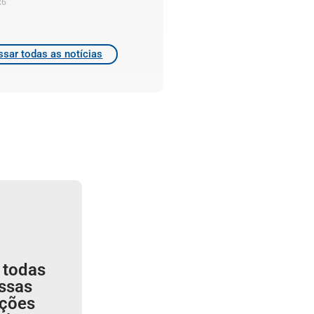
26
sar todas as notícias
 todas
ssas
ições