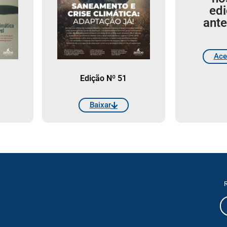
ed
ante
Ace
Edição Nº 51
Baixar
R