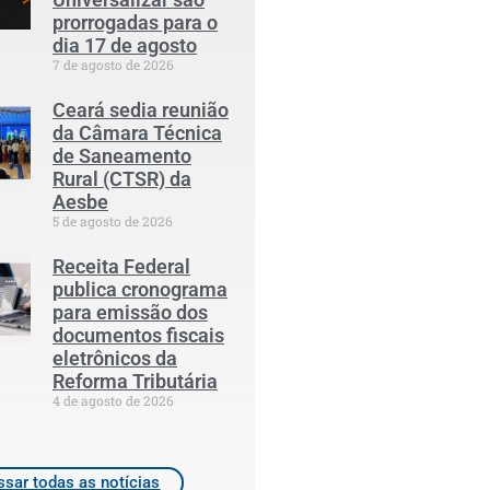
prorrogadas para o
dia 17 de agosto
7 de agosto de 2026
Ceará sedia reunião
da Câmara Técnica
de Saneamento
Rural (CTSR) da
Aesbe
5 de agosto de 2026
Receita Federal
publica cronograma
para emissão dos
documentos fiscais
eletrônicos da
Reforma Tributária
4 de agosto de 2026
sar todas as notícias