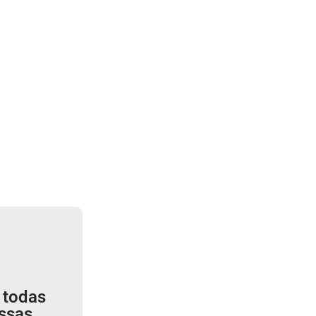
 todas
ssas