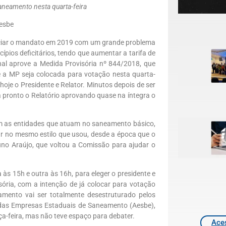
neamento nesta quarta-feira
esbe
iniciar o mandato em 2019 com um grande problema
pios deficitários, tendo que aumentar a tarifa de
nal aprove a Medida Provisória nº 844/2018, que
e a MP seja colocada para votação nesta quarta-
hoje o Presidente e Relator. Minutos depois de ser
a pronto o Relatório aprovando quase na íntegra o
om as entidades que atuam no saneamento básico,
ar no mesmo estilo que usou, desde a época que o
runo Araújo, que voltou a Comissão para ajudar o
 às 15h e outra às 16h, para eleger o presidente e
ória, com a intenção de já colocar para votação
mento vai ser totalmente desestruturado pelos
a das Empresas Estaduais de Saneamento (Aesbe),
ça-feira, mas não teve espaço para debater.
Aces