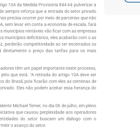
go 10A da Medida Provisória 844 irá pulverizar a
de sempre reforça que a entrada do setor privado
as precisa ocorrer por meio de parcerias que não
A, sem levar em conta a economia de escala, fará
s municípios rentáveis vão ficar com as empresas
s municípios deficitários, eles acabarão com o as
, perderão competitividade ao ter encerrados os
rá diretamente o preço das tarifas para os mais
nadores têm um papel importante neste processo,
eito que está. “A retirada do artigo 10A deve ser
os do Brasil, pois ficarão com eles as centenas de
privado. Eles não podem aceitar essa herança do
dente Michael Temer, no dia 06 de julho, em pleno
niciativa que causou perplexidade aos operadores
entidades do setor buscam um diálogo com o
itir o avanço do setor.