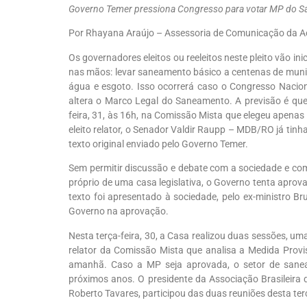
Governo Temer pressiona Congresso para votar MP do Sa
Por Rhayana Araújo – Assessoria de Comunicação da A
Os governadores eleitos ou reeleitos neste pleito vão 
nas mãos: levar saneamento básico a centenas de municí
água e esgoto. Isso ocorrerá caso o Congresso Nacio
altera o Marco Legal do Saneamento. A previsão é qu
feira, 31, às 16h, na Comissão Mista que elegeu apenas 
eleito relator, o Senador Valdir Raupp – MDB/RO já tinh
texto original enviado pelo Governo Temer.
Sem permitir discussão e debate com a sociedade e c
próprio de uma casa legislativa, o Governo tenta aprov
texto foi apresentado à sociedade, pelo ex-ministro B
Governo na aprovação.
Nesta terça-feira, 30, a Casa realizou duas sessões, uma
relator da Comissão Mista que analisa a Medida Provis
amanhã. Caso a MP seja aprovada, o setor de sanea
próximos anos. O presidente da Associação Brasileir
Roberto Tavares, participou das duas reuniões desta ter