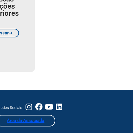
ições
riores
ssar
edes Sociais
Área da Associada