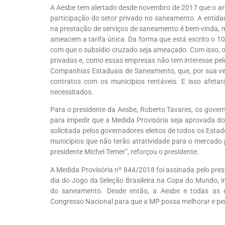
A Aesbe tem alertado desde novembro de 2017 que o arti
participação do setor privado no saneamento. A entida
na prestação de serviços de saneamento é bem-vinda, m
ameacem a tarifa única. Da forma que está escrito o 10
com que o subsídio cruzado seja ameaçado. Com isso, o
privadas e, como essas empresas não tem interesse pelo
Companhias Estaduais de Saneamento, que, por sua vez
contratos com os municípios rentáveis. E isso afeta
necessitados.
Para o presidente da Aesbe, Roberto Tavares, os gover
para impedir que a Medida Provisória seja aprovada do j
solicitada pelos governadores eleitos de todos os Estad
municípios que não terão atratividade para o mercado 
presidente Michel Temer”, reforçou o presidente.
A Medida Provisória nº 844/2018 foi assinada pelo presi
dia do Jogo da Seleção Brasileira na Copa do Mundo, i
do saneamento. Desde então, a Aesbe e todas as 
Congresso Nacional para que a MP possa melhorar e perm