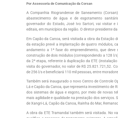
Por Assessoria de Comunicação da Corsan
A Companhia Riograndense de Saneamento (Corsan) 
abastecimento de água e de esgotamento sanitário 
governador do Estado, José Ivo Sartori, vai visitar 
editais, em municípios da região. O diretor-presidente
Em Capão da Canoa, será visitada a obra da Estação d
da estação prevê a implantação de quatro módulos, c
andamento a 1ª fase do empreendimento, que deve 
construção de dois módulos (correspondendo a 128 l/s)
da 2ª etapa, referente à duplicação da ETE (instalação
visita do governador, no valor de R$ 25.821.721,52. C
de 256 l/s e beneficiará 110 mil pessoas, entre moradore
Também será inaugurado o novo Centro de Controle Op
Lá e Capão da Canoa, que representa investimento de R
dos sistemas de água e esgoto, por meio de novas tel
mais agilidade e qualidade na prestação dos serviços. S
de Xangri-Lá, Capão da Canoa, Rainha do Mar, Remanso, 
A obra da ETE Tramandaí também será visitada. No val