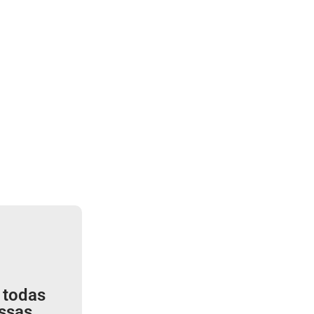
 todas
ssas