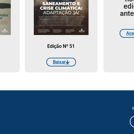
ed
ante
Ace
Edição Nº 51
Baixar
R