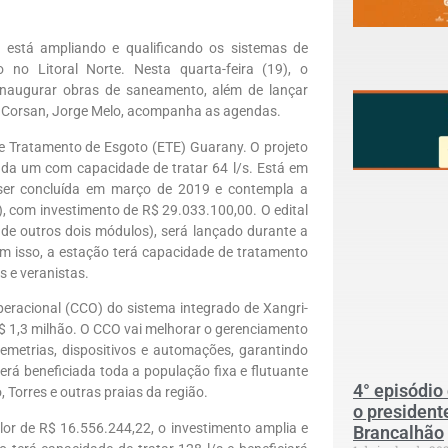
está ampliando e qualificando os sistemas de
no Litoral Norte. Nesta quarta-feira (19), o
e inaugurar obras de saneamento, além de lançar
 da Corsan, Jorge Melo, acompanha as agendas.
e Tratamento de Esgoto (ETE) Guarany. O projeto
ada um com capacidade de tratar 64 l/s. Está em
ser concluída em março de 2019 e contempla a
, com investimento de R$ 29.033.100,00. O edital
 de outros dois módulos), será lançado durante a
om isso, a estação terá capacidade de tratamento
s e veranistas.
eracional (CCO) do sistema integrado de Xangri-
$ 1,3 milhão. O CCO vai melhorar o gerenciamento
emetrias, dispositivos e automações, garantindo
erá beneficiada toda a população fixa e flutuante
4° episódio
Torres e outras praias da região.
o president
or de R$ 16.556.244,22, o investimento amplia e
Brancalhão