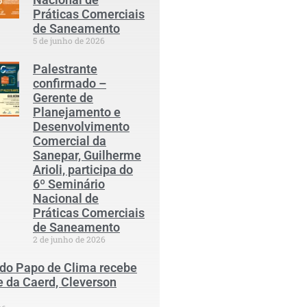
Práticas Comerciais
de Saneamento
5 de junho de 2026
Palestrante
confirmado –
Gerente de
Planejamento e
Desenvolvimento
Comercial da
Sanepar, Guilherme
Arioli, participa do
6º Seminário
Nacional de
Práticas Comerciais
de Saneamento
2 de junho de 2026
 do Papo de Clima recebe
e da Caerd, Cleverson