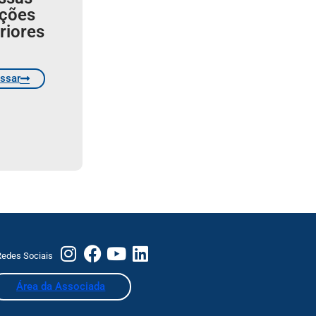
ições
riores
ssar
edes Sociais
Área da Associada