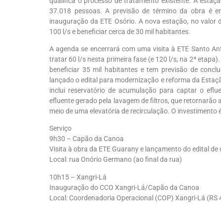
qualifica o processo de tratamento existente. A estaçã
37.018 pessoas. A previsão de término da obra é e
inauguração da ETE Osório. A nova estação, no valor 
100 l/s e beneficiar cerca de 30 mil habitantes.
A agenda se encerrará com uma visita à ETE Santo Ant
tratar 60 l/s nesta primeira fase (e 120 l/s, na 2ª etap
beneficiar 35 mil habitantes e tem previsão de conc
lançado o edital para modernização e reforma da Estaç
inclui reservatório de acumulação para captar o ef
efluente gerado pela lavagem de filtros, que retornarão
meio de uma elevatória de recirculação. O investimento 
Serviço
9h30 – Capão da Canoa
Visita à obra da ETE Guarany e lançamento do edital de
Local: rua Onório Germano (ao final da rua)
10h15 – Xangri-Lá
Inauguração do CCO Xangri-Lá/Capão da Canoa
Local: Coordenadoria Operacional (COP) Xangri-Lá (RS 