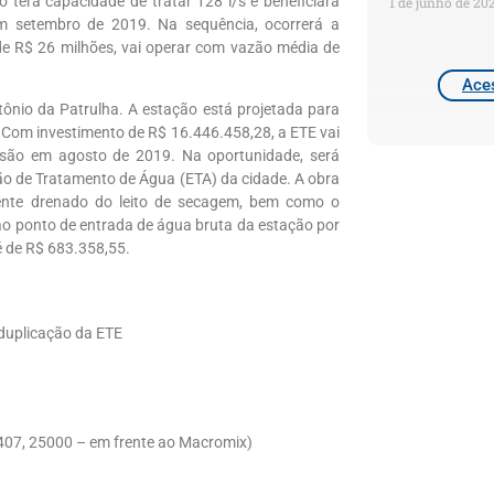
o terá capacidade de tratar 128 l/s e beneficiará
1 de junho de 20
m setembro de 2019. Na sequência, ocorrerá a
de R$ 26 milhões, vai operar com vazão média de
Aces
ônio da Patrulha. A estação está projetada para
a). Com investimento de R$ 16.446.458,28, a ETE vai
lusão em agosto de 2019. Na oportunidade, será
ão de Tratamento de Água (ETA) da cidade. A obra
luente drenado do leito de secagem, bem como o
 ao ponto de entrada de água bruta da estação por
é de R$ 683.358,55.
 duplicação da ETE
407, 25000 – em frente ao Macromix)