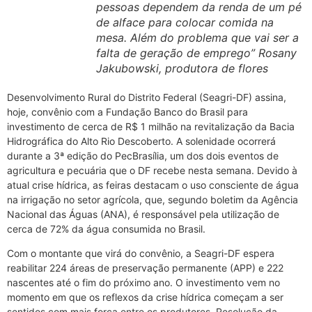
pessoas dependem da renda de um pé
de alface para colocar comida na
mesa. Além do problema que vai ser a
falta de geração de emprego” Rosany
Jakubowski, produtora de flores
Desenvolvimento Rural do Distrito Federal (Seagri-DF) assina,
hoje, convênio com a Fundação Banco do Brasil para
investimento de cerca de R$ 1 milhão na revitalização da Bacia
Hidrográfica do Alto Rio Descoberto. A solenidade ocorrerá
durante a 3ª edição do PecBrasília, um dos dois eventos de
agricultura e pecuária que o DF recebe nesta semana. Devido à
atual crise hídrica, as feiras destacam o uso consciente de água
na irrigação no setor agrícola, que, segundo boletim da Agência
Nacional das Águas (ANA), é responsável pela utilização de
cerca de 72% da água consumida no Brasil.
Com o montante que virá do convênio, a Seagri-DF espera
reabilitar 224 áreas de preservação permanente (APP) e 222
nascentes até o fim do próximo ano. O investimento vem no
momento em que os reflexos da crise hídrica começam a ser
sentidos com mais força entre os produtores. Resolução da