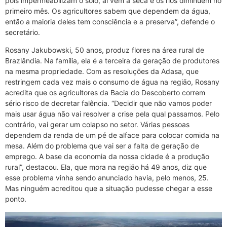
pois impermeabilizam o solo, aí vem a seca e os rios diminuem no
primeiro mês. Os agricultores sabem que dependem da água,
então a maioria deles tem consciência e a preserva”, defende o
secretário.
Rosany Jakubowski, 50 anos, produz flores na área rural de
Brazlândia. Na família, ela é a terceira da geração de produtores
na mesma propriedade. Com as resoluções da Adasa, que
restringem cada vez mais o consumo de água na região, Rosany
acredita que os agricultores da Bacia do Descoberto correm
sério risco de decretar falência. “Decidir que não vamos poder
mais usar água não vai resolver a crise pela qual passamos. Pelo
contrário, vai gerar um colapso no setor. Várias pessoas
dependem da renda de um pé de alface para colocar comida na
mesa. Além do problema que vai ser a falta de geração de
emprego. A base da economia da nossa cidade é a produção
rural”, destacou. Ela, que mora na região há 49 anos, diz que
esse problema vinha sendo anunciado havia, pelo menos, 25.
Mas ninguém acreditou que a situação pudesse chegar a esse
ponto.