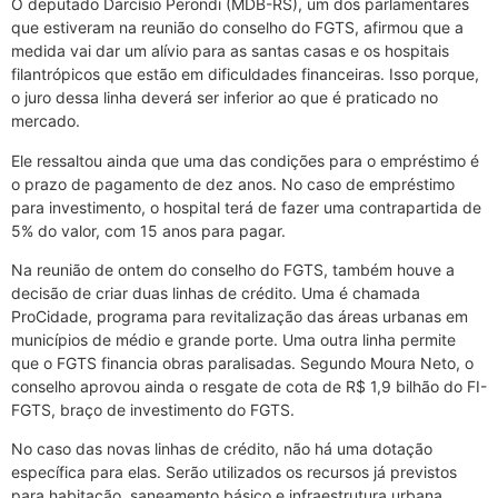
O deputado Darcísio Perondi (MDB-RS), um dos parlamentares
que estiveram na reunião do conselho do FGTS, afirmou que a
medida vai dar um alívio para as santas casas e os hospitais
filantrópicos que estão em dificuldades financeiras. Isso porque,
o juro dessa linha deverá ser inferior ao que é praticado no
mercado.
Ele ressaltou ainda que uma das condições para o empréstimo é
o prazo de pagamento de dez anos. No caso de empréstimo
para investimento, o hospital terá de fazer uma contrapartida de
5% do valor, com 15 anos para pagar.
Na reunião de ontem do conselho do FGTS, também houve a
decisão de criar duas linhas de crédito. Uma é chamada
ProCidade, programa para revitalização das áreas urbanas em
municípios de médio e grande porte. Uma outra linha permite
que o FGTS financia obras paralisadas. Segundo Moura Neto, o
conselho aprovou ainda o resgate de cota de R$ 1,9 bilhão do FI-
FGTS, braço de investimento do FGTS.
No caso das novas linhas de crédito, não há uma dotação
específica para elas. Serão utilizados os recursos já previstos
para habitação, saneamento básico e infraestrutura urbana.