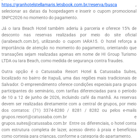
https://granhotelstellamaris.letsbook.com.br/reserva/busca
,
selecionar as datas da hospedagem e inserir o cupom promocional
SNPC2026 no momento do pagamento.
Já o Iara Beach Hotel também aderiu à parceria e oferece 15% de
desconto nas reservas realizadas por meio do site oficial
(iarabeach.com.br), utilizando o cupom IARA15. O hotel reforça a
importância de atenção no momento do pagamento, orientando que
transações sejam realizadas apenas em nome de HI Group Turismo
LTDA ou Iara Beach, como medida de segurança contra fraudes.
Outra opção é o Catussaba Resort Hotel & Catussaba Suítes,
localizado no bairro de Itapuã, uma das regiões mais tradicionais de
Salvador. O empreendimento oferece condições especiais para grupos
participantes do seminário, com tarifas diferenciadas para o período
de 10 a 12 de junho de 2026, incluindo café da manhã. As reservas
devem ser realizadas diretamente com a central de grupos, por meio
dos contatos: (71) 3374-8280 / 8281 / 8282 ou pelos e-mails
grupos.resort@catussaba.com.br
e
grupos.suites@catussaba.com.br
Entre os diferenciais, o hotel conta
com estrutura completa de lazer, acesso direto à praia e benefícios
como cortesia para crianças, conforme a categoria do apartamento.