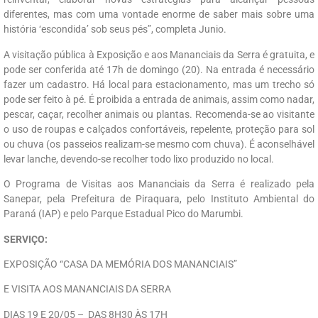
diferentes, mas com uma vontade enorme de saber mais sobre uma
história ‘escondida’ sob seus pés”, completa Junio.
A visitação pública à Exposição e aos Mananciais da Serra é gratuita, e
pode ser conferida até 17h de domingo (20). Na entrada é necessário
fazer um cadastro. Há local para estacionamento, mas um trecho só
pode ser feito à pé. É proibida a entrada de animais, assim como nadar,
pescar, caçar, recolher animais ou plantas. Recomenda-se ao visitante
o uso de roupas e calçados confortáveis, repelente, proteção para sol
ou chuva (os passeios realizam-se mesmo com chuva). É aconselhável
levar lanche, devendo-se recolher todo lixo produzido no local.
O Programa de Visitas aos Mananciais da Serra é realizado pela
Sanepar, pela Prefeitura de Piraquara, pelo Instituto Ambiental do
Paraná (IAP) e pelo Parque Estadual Pico do Marumbi.
SERVIÇO:
EXPOSIÇÃO “CASA DA MEMÓRIA DOS MANANCIAIS”
E VISITA AOS MANANCIAIS DA SERRA
DIAS 19 E 20/05 – DAS 8H30 ÀS 17H