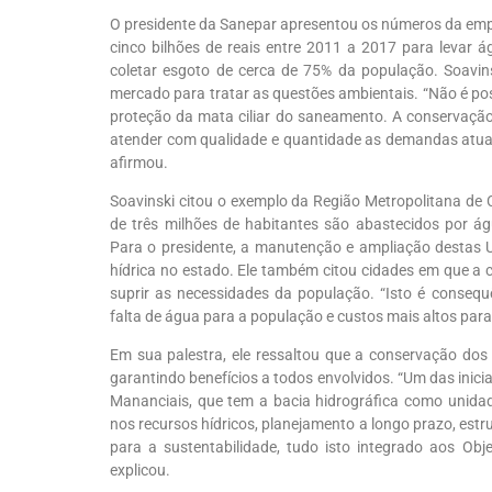
O presidente da Sanepar apresentou os números da empr
cinco bilhões de reais entre 2011 a 2017 para levar 
coletar esgoto de cerca de 75% da população. Soavins
mercado para tratar as questões ambientais. “Não é poss
proteção da mata ciliar do saneamento. A conservaçã
atender com qualidade e quantidade as demandas atua
afirmou.
Soavinski citou o exemplo da Região Metropolitana de C
de três milhões de habitantes são abastecidos por 
Para o presidente, a manutenção e ampliação destas 
hídrica no estado. Ele também citou cidades em que a 
suprir as necessidades da população. “Isto é conseq
falta de água para a população e custos mais altos para
Em sua palestra, ele ressaltou que a conservação dos 
garantindo benefícios a todos envolvidos. “Um das inic
Mananciais, que tem a bacia hidrográfica como unidade
nos recursos hídricos, planejamento a longo prazo, estrut
para a sustentabilidade, tudo isto integrado aos Ob
explicou.