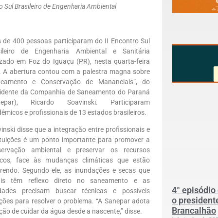
o Sul Brasileiro de Engenharia Ambiental
 de 400 pessoas participaram do II Encontro Sul
sileiro de Engenharia Ambiental e Sanitária
izado em Foz do Iguaçu (PR), nesta quarta-feira
. A abertura contou com a palestra magna sobre
neamento e Conservação de Mananciais”, do
sidente da Companhia de Saneamento do Paraná
nepar), Ricardo Soavinski. Participaram
êmicos e profissionais de 13 estados brasileiros.
inski disse que a integração entre profissionais e
ituições é um ponto importante para promover a
servação ambiental e preservar os recursos
ricos, face às mudanças climáticas que estão
rendo. Segundo ele, as inundações e secas que
ais têm reflexo direto no saneamento e as
4° episódio
idades precisam buscar técnicas e possíveis
o president
ções para resolver o problema. “A Sanepar adota
Brancalhão
o de cuidar da água desde a nascente,” disse.