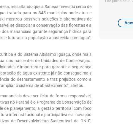
1 de junho de 20
esa, ressaltando que a Sanepar investiu cerca de
água tratada para os 345 municípios onde atua e
ki mostrou possíveis soluções e alternativas de
Aces
ível se dissociar a conservação das florestas e a
o dos mananciais garante segurança hídrica para
is e futuras da população abastecida com água”,
uritiba e do Sistema Altíssimo Iguaçu, onde mais
água das nascentes de Unidades de Conservação.
Unidades é importante para garantir a segurança
captação de água existente já não consegue mais
uência do desmatamento e traz prejuízos como a
 ampliar o sistema de abastecimento”, alertou.
mananciais deve ser feita de forma responsável,
iativas no Paraná é o Programa de Conservação de
 de planejamento, a gestão territorial com foco
ura interinstitucional e participativa e a inovação
jetivos de Desenvolvimento Sustentável da ONU”,