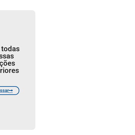
 todas
ssas
ições
riores
ssar