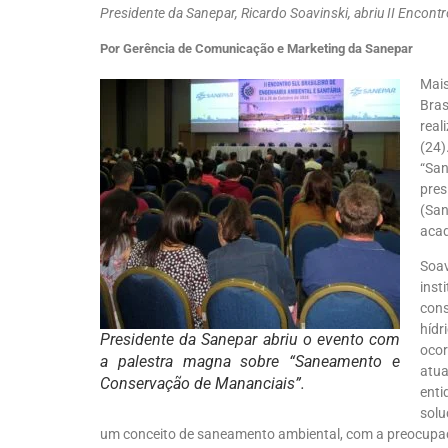
Presidente da Sanepar, Ricardo Soavinski, abriu II Encontr
Por Gerência de Comunicação e Marketing da Sanepar
Mais
Bra
real
(24)
“Sa
pre
(Sa
acad
Soav
inst
con
híd
Presidente da Sanepar abriu o evento com
ocor
a palestra magna sobre “Saneamento e
atu
Conservação de Mananciais”.
ent
solu
um conceito de saneamento ambiental, com a preocupaçã