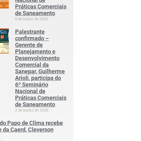
Práticas Comerciais
de Saneamento
5 de junho de 2026
Palestrante
confirmado –
Gerente de
Planejamento e
Desenvolvimento
Comercial da
Sanepar, Guilherme
Arioli, participa do
6º Seminário
Nacional de
Práticas Comerciais
de Saneamento
2 de junho de 2026
 do Papo de Clima recebe
e da Caerd, Cleverson