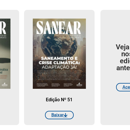
Veja
no
ed
ante
Ace
Edição Nº 51
Baixar