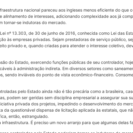
raestrutura nacional pareceu aos ingleses menos eficiente do que o
o e alinhamento de interesses, adicionando complexidade aos já com
am tornar-se indutoras do mercado.
a Lei nº 13.303, de 30 de junho de 2016, conhecida como Lei das Est
ão às empresas privadas. Sejam prestadoras de serviço público, se
ireito privado e, quando criadas para atender o interesse coletivo,
nsão do Estado, exercendo funções públicas de seu controlador, ho
licáveis à administração indireta. Em diversos setores como saneame
ros, sendo inviáveis do ponto de vista econômico-financeiro. Conso
ladas pelo Estado ainda não é tão precária como a brasileira, caso
as, podem ser geridas sem disciplina empresarial a assegurar sua s
iniciativa privada dos projetos, impedindo o desenvolvimento do m
a da questionável dispensa de licitação aplicada às estatais, que 
ica, então, estrangulado.
s na infraestrutura. É preciso um novo arranjo para que algumas delas 