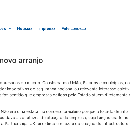
ões
Notícias
Imprensa
Fale conosco
 novo arranjo
empresários do mundo. Considerando União, Estados e municípios, c
 imperativos de segurança nacional ou relevante interesse coletivo
as faz sentido que empresas detidas pelo Estado atuem diretamente n
. Não era uma estatal no conceito brasileiro porque o Estado detin
ico dava as diretrizes de atuação da empresa, cuja função era foment
 a Partnerships UK foi extinta em razão da criação do Infrastructur