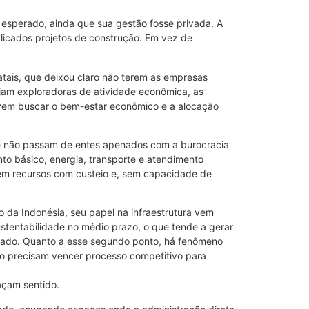
 esperado, ainda que sua gestão fosse privada. A
plicados projetos de construção. Em vez de
atais, que deixou claro não terem as empresas
jam exploradoras de atividade econômica, as
 devem buscar o bem-estar econômico e a alocação
je não passam de entes apenados com a burocracia
nto básico, energia, transporte e atendimento
mem recursos com custeio e, sem capacidade de
 da Indonésia, seu papel na infraestrutura vem
ustentabilidade no médio prazo, o que tende a gerar
ercado. Quanto a esse segundo ponto, há fenômeno
não precisam vencer processo competitivo para
façam sentido.