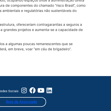
ado, ocupando espaços onde a administração direta
tura de componentes do chamado “risco Brasil”, como
s ambientais e regulatórias não sustentáveis do
aestrutura, ofereceriam contragarantias a seguros a
s a grandes projetos e aumenta-se a capacidade de
cados a algumas poucas remanescentes que se
oderá, em breve, voar “em céu de brigadeiro”.
edes Sociais
Área da Associada