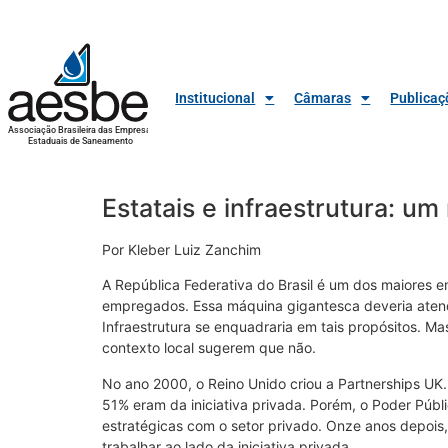
Institucional
Câmaras
Publicaç
Associação Brasileira das Empresas
Estaduais de Saneamento
Estatais e infraestrutura: um
Por Kleber Luiz Zanchim
A República Federativa do Brasil é um dos maiores 
empregados. Essa máquina gigantesca deveria atender
Infraestrutura se enquadraria em tais propósitos. M
contexto local sugerem que não.
No ano 2000, o Reino Unido criou a Partnerships UK
51% eram da iniciativa privada. Porém, o Poder Públ
estratégicas com o setor privado. Onze anos depois,
trabalhar ao lado da iniciativa privada.