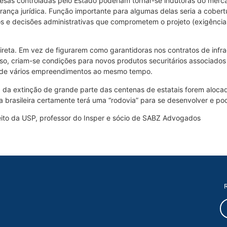
esas controladas pelo Estado poderiam tornar-se indutoras do merc
rança jurídica. Função importante para algumas delas seria a cober
atos e decisões administrativas que comprometem o projeto (exigência
ndireta. Em vez de figurarem como garantidoras nos contratos de infr
so, criam-se condições para novos produtos securitários associado
 de vários empreendimentos ao mesmo tempo.
o, da extinção de grande parte das centenas de estatais forem alo
ura brasileira certamente terá uma “rodovia” para se desenvolver e p
eito da USP, professor do Insper e sócio de SABZ Advogados
R