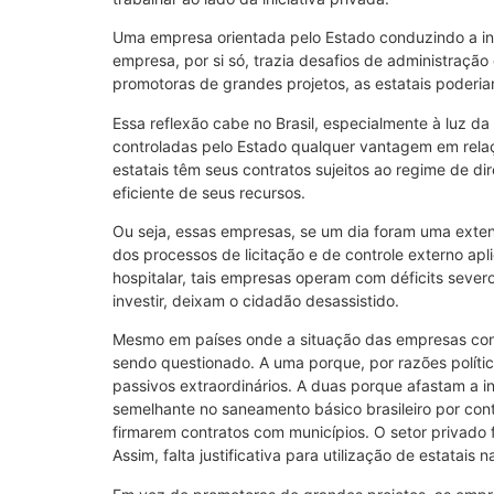
Uma empresa orientada pelo Estado conduzindo a inf
empresa, por si só, trazia desafios de administraçã
promotoras de grandes projetos, as estatais poderi
Essa reflexão cabe no Brasil, especialmente à luz d
controladas pelo Estado qualquer vantagem em relaç
estatais têm seus contratos sujeitos ao regime de d
eficiente de seus recursos.
Ou seja, essas empresas, se um dia foram uma exte
dos processos de licitação e de controle externo ap
hospitalar, tais empresas operam com déficits seve
investir, deixam o cidadão desassistido.
Mesmo em países onde a situação das empresas contro
sendo questionado. A uma porque, por razões polític
passivos extraordinários. A duas porque afastam a 
semelhante no saneamento básico brasileiro por cont
firmarem contratos com municípios. O setor privado f
Assim, falta justificativa para utilização de estatai