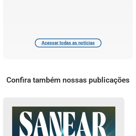
d
T
4
2
Acessar todas as notícias
Confira também nossas publicações