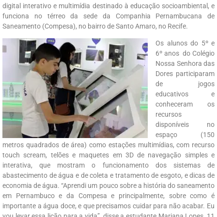
digital interativo e multimídia destinado à educação socioambiental, e
funciona no térreo da sede da Companhia Pernambucana de
Saneamento (Compesa), no bairro de Santo Amaro, no Recife.
Os alunos do 5º e
6º anos do Colégio
Nossa Senhora das
Dores participaram
de jogos
educativos e
conheceram os
recursos
disponíveis no
espaço (150
metros quadrados de área) como estações multimídias, com recurso
touch scream, telões e maquetes em 3D de navegação simples e
interativa, que mostram o funcionamento dos sistemas de
abastecimento de água e de coleta e tratamento de esgoto, e dicas de
economia de água. “Aprendi um pouco sobre a história do saneamento
em Pernambuco e da Compesa e principalmente, sobre como é
importante a água doce, e que precisamos cuidar para não acabar. Eu
vou levar essa lição para a vida”, disse a estudante Mariana Lopes, 11