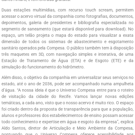
Duas estações multimídias, com recurso touch scream, permitem
acessar o acervo virtual da companhia como fotografias, documentos,
depoimentos, galeria de presidentes e bibliografia especializada no
segmento de saneamento (que estará disponível para download). No
espaço, um telão projeta o mapa do estado para visualizar a exata
dimensão de todos os sistemas de abastecimento e esgotamento
sanitário operados pela Compesa. O público também tem à disposição
três maquetes em 3D, com navegação simples e interativa, de uma
Estação de Tratamento de Água (ETA) e de Esgoto (ETE) e da
simulação do funcionamento do hidrômetro.
Além disso, o objetivo da companhia em universalizar seus serviços no
estado, até o ano de 2036, pode ser acompanhado numa ampulheta
d’água. “A nossa ideia é que o Universo Compesa entre para o roteiro
de visitação da cidade do Recife. Vamos lançar novas edições
temáticas, a cada ano, visto que o nosso acervo é muito rico. O espaço
foi criado dentro da proposta de transparência para que a população,
alunos e professores dos estabelecimentos de ensino possam acessar
todo conhecimento e expertise em água e esgoto da empresa”, explica
Aldo Santos, diretor de Articulação e Meio Ambiente da Compesa,
pontuando que o Universo Compesa oferece acessibilidade aos