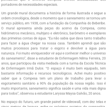
portadores de necessidades especiais.
Um grande mural documenta a história de forma ilustrada e segue a
ordem cronológica, desde o momento que o saneamento se tornou um
serviço público, em 1938, com a fundação da Companhia do Beberibe.
O mural apresenta ainda peças do acervo da Compesa, como
hidrômetros mecânico, multijato e eletrônico, barômetro e exemplares
das primeiras contas de água. “Eu não sabia que dava tanto trabalho
para fazer a água chegar na nossa casa. Também aprendi que são
muitos processos para tratar o esgoto e devolver a água para
natureza. Foi muito enriquecedor vir aqui e conhecer melhor o universo
do saneamento”, disse a estudante de Enfermagem Nilma Ferreira, 20
anos, que participou da visita mediada com a turma da Escola Técnica
de Enfermagem Irmã Dulce. “O espaço é muito bem equipado, tem
bastante informação e recursos tecnológicos. Achei muito positivo
saber que a Compesa tem um plano de trabalho para levar o
esgotamento sanitário a 90% da população da nossa região. Isso é
muito importante, saneamento significa saúde e uma vida mais digna
para todos”, observou a estudante Laryssa Maysa Galvão, 20 anos.
No espaço do futuro, um grande painel de videowall, com dez telas e
cinco metros de largura, exibe os próximos projetos da companhia,