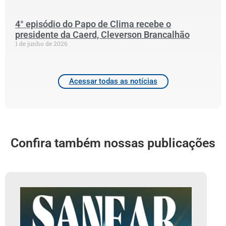
2
4° episódio do Papo de Clima recebe o
presidente da Caerd, Cleverson Brancalhão
1 de junho de 2026
Acessar todas as notícias
Confira também nossas publicações