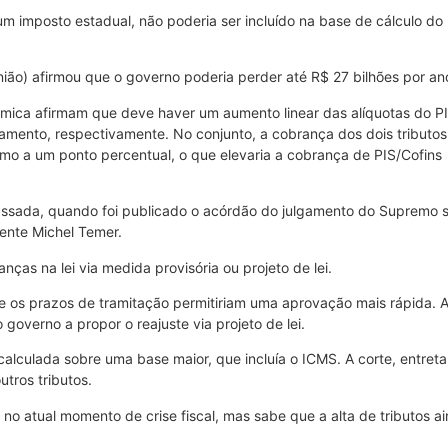
um imposto estadual, não poderia ser incluído na base de cálculo do
ião) afirmou que o governo poderia perder até R$ 27 bilhões por an
mica afirmam que deve haver um aumento linear das alíquotas do P
amento, respectivamente. No conjunto, a cobrança dos dois tributos
imo a um ponto percentual, o que elevaria a cobrança de PIS/Cofins
ssada, quando foi publicado o acórdão do julgamento do Supremo so
dente Michel Temer.
as na lei via medida provisória ou projeto de lei.
 os prazos de tramitação permitiriam uma aprovação mais rápida. A
governo a propor o reajuste via projeto de lei.
calculada sobre uma base maior, que incluía o ICMS. A corte, entret
tros tributos.
o atual momento de crise fiscal, mas sabe que a alta de tributos ain