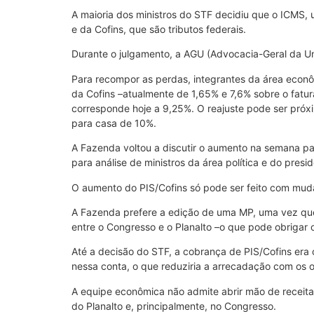
A maioria dos ministros do STF decidiu que o ICMS, 
e da Cofins, que são tributos federais.
Durante o julgamento, a AGU (Advocacia-Geral da Un
Para recompor as perdas, integrantes da área econô
da Cofins –atualmente de 1,65% e 7,6% sobre o fatur
corresponde hoje a 9,25%. O reajuste pode ser próx
para casa de 10%.
A Fazenda voltou a discutir o aumento na semana pa
para análise de ministros da área política e do presi
O aumento do PIS/Cofins só pode ser feito com mudanç
A Fazenda prefere a edição de uma MP, uma vez que
entre o Congresso e o Planalto –o que pode obrigar o 
Até a decisão do STF, a cobrança de PIS/Cofins era 
nessa conta, o que reduziria a arrecadação com os ou
A equipe econômica não admite abrir mão de receita n
do Planalto e, principalmente, no Congresso.