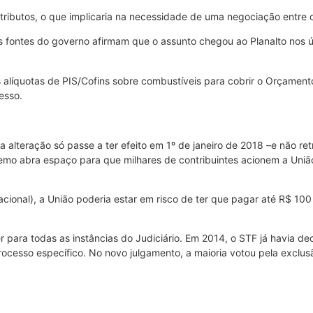
ibutos, o que implicaria na necessidade de uma negociação entre o 
as fontes do governo afirmam que o assunto chegou ao Planalto nos 
 alíquotas de PIS/Cofins sobre combustíveis para cobrir o Orçamento
esso.
 alteração só passe a ter efeito em 1º de janeiro de 2018 –e não re
emo abra espaço para que milhares de contribuintes acionem a Uniã
onal), a União poderia estar em risco de ter que pagar até R$ 100 
er para todas as instâncias do Judiciário. Em 2014, o STF já havia de
processo específico. No novo julgamento, a maioria votou pela exclu