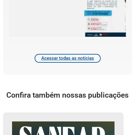
C
d
d
4
2
Acessar todas as notícias
Confira também nossas publicações