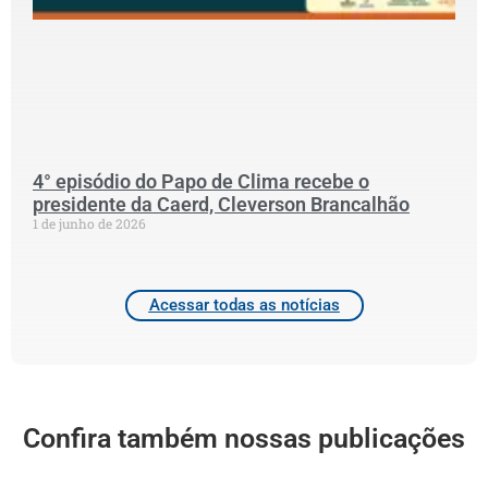
p
S
N
P
C
2
4° episódio do Papo de Clima recebe o
presidente da Caerd, Cleverson Brancalhão
1 de junho de 2026
Acessar todas as notícias
Confira também nossas publicações