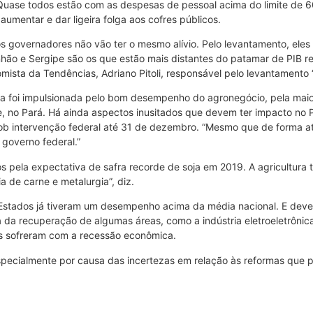
 Quase todos estão com as despesas de pessoal acima do limite de 6
umentar e dar ligeira folga aos cofres públicos.
os governadores não vão ter o mesmo alívio. Pelo levantamento, eles
nhão e Sergipe são os que estão mais distantes do patamar de PIB reg
ista da Tendências, Adriano Pitoli, responsável pelo levantamento 
mia foi impulsionada pelo bom desempenho do agronegócio, pela maio
 no Pará. Há ainda aspectos inusitados que devem ter impacto no PI
ob intervenção federal até 31 de dezembro. “Mesmo que de forma 
governo federal.”
os pela expectativa de safra recorde de soja em 2019. A agricultur
ia de carne e metalurgia”, diz.
Estados já tiveram um desempenho acima da média nacional. E devem
 da recuperação de algumas áreas, como a indústria eletroeletrônic
is sofreram com a recessão econômica.
ecialmente por causa das incertezas em relação às reformas que pre