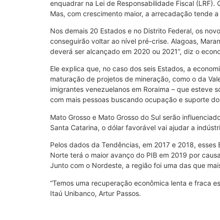
enquadrar na Lei de Responsabilidade Fiscal (LRF).
Mas, com crescimento maior, a arrecadação tende a a
Nos demais 20 Estados e no Distrito Federal, os nov
conseguirão voltar ao nível pré-crise. Alagoas, Mara
deverá ser alcançado em 2020 ou 2021”, diz o econom
Ele explica que, no caso dos seis Estados, a econo
maturação de projetos de mineração, como o da Vale,
imigrantes venezuelanos em Roraima – que esteve s
com mais pessoas buscando ocupação e suporte do 
Mato Grosso e Mato Grosso do Sul serão influenciad
Santa Catarina, o dólar favorável vai ajudar a indústr
Pelos dados da Tendências, em 2017 e 2018, esses 
Norte terá o maior avanço do PIB em 2019 por causa
Junto com o Nordeste, a região foi uma das que ma
“Temos uma recuperação econômica lenta e fraca esp
Itaú Unibanco, Artur Passos.