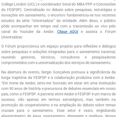
College London (UCL) e coordenador Geral do MBA PPP e Concessões
da FESPSP). Centralizado no debate sobre pesquisas, estratégias e
inovações em saneamento, o encontro fundamentou-se nos recentes
estudos da série “Universalizar” da entidade. Além disso, o público
pôde acompanhar em tempo real com a transmissão ao vivo pelo
canal do Youtube da Aesbe.
Clique AQUI
e assista o Fórum
Universalizar.
O Fórum proporcionou um espaço propício para reflexões e diálogos
sobre pesquisas e soluções integradas para o saneamento nacional,
reunindo gestores, técnicos, consultores e pesquisadores
comprometidos com a universalização dos serviços de saneamento.
Na abertura do evento, Sergio Gonçalves pontuou a significância da
longa trajetória da FESPSP e a colaboração produtiva com a Aesbe.
“Em nome da Aesbe, sinto-me honrado em estar em uma instituição
com 90 anos de história e precursora de debates essenciais em nosso
país, como a FESPSP. A parceria entre Aesbe e FESPSP é um marco de
sucesso, não apenas em termos estratégicos, mas também na
promoção do cooperativismo e na ampliação do debate sobre temas
cruciais para o saneamento. Esse setor é vasto, englobando
abastecimento de água, esgotamento, drenagem e resíduos. Nossa