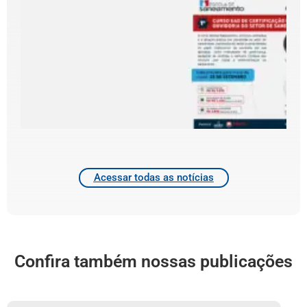
E
l
C
d
d
4
2
Acessar todas as notícias
Confira também nossas publicações