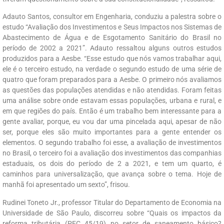
Adauto Santos, consultor em Engenharia, conduziu a palestra sobre o
estudo “Avaliação dos Investimentos e Seus Impactos nos Sistemas de
Abastecimento de Água e de Esgotamento Sanitário do Brasil no
período de 2002 a 2021”. Adauto ressaltou alguns outros estudos
produzidos para a Aesbe. “Esse estudo que nós vamos trabalhar aqui,
ele é o terceiro estudo, na verdade o segundo estudo de uma série de
quatro que foram preparados para a Aesbe. O primeiro nós avaliamos
as questões das populações atendidas e não atendidas. Foram feitas
uma análise sobre onde estavam essas populações, urbana e rural, e
em que regiões do país. Então é um trabalho bem interessante para a
gente avaliar, porque, eu vou dar uma pincelada aqui, apesar de não
ser, porque eles são muito importantes para a gente entender os
elementos. O segundo trabalho foi esse, a avaliação de investimentos
no Brasil, o terceiro foi a avaliação dos investimentos das companhias
estaduais, os dois do período de 2 a 2021, e tem um quarto, é
caminhos para universalização, que avança sobre o tema. Hoje de
manhã foi apresentado um sexto”, frisou.
Rudinei Toneto Jr., professor Titular do Departamento de Economia na
Universidade de São Paulo, discorreu sobre “Quais os impactos da
reforma tributária (PEC 45/19) no setor de saneamento básico?