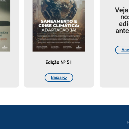
Veja
no
ed
ante
Ace
Edição Nº 51
Baixar
R