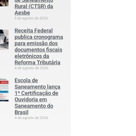
Rural (CTSR) da
Aesbe
5 de agosto de 2026
Receita Federal
publica cronograma
para emissão dos
documentos fiscais
eletrônicos da
Reforma Tributária
4 de agosto de 2026
Escola de
Saneamento lança
1ª Certificação de
Ouvidoria em
Saneamento do
Brasil
4 de agosto de 2026