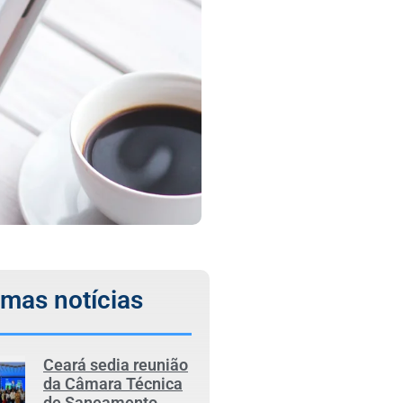
imas notícias
Ceará sedia reunião
da Câmara Técnica
de Saneamento