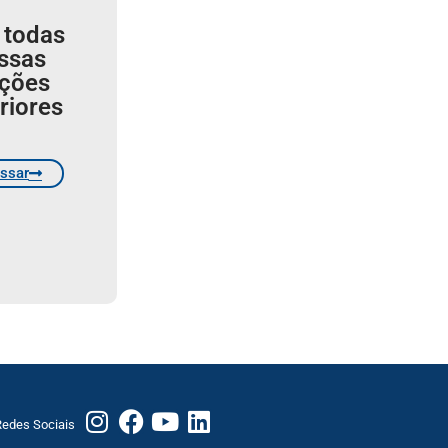
 todas
ssas
ições
riores
ssar
edes Sociais