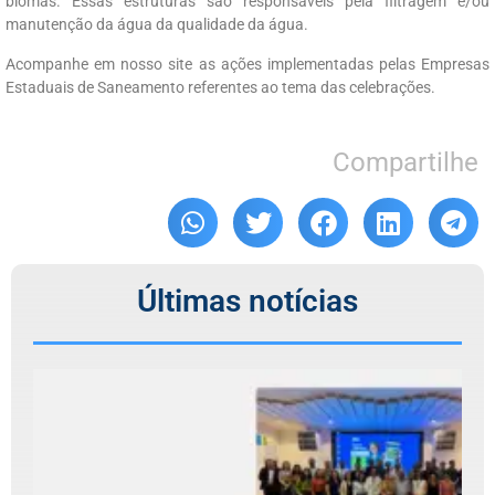
biomas. Essas estruturas são responsáveis pela filtragem e/ou
manutenção da água da qualidade da água.
Acompanhe em nosso site as ações implementadas pelas Empresas
Estaduais de Saneamento referentes ao tema das celebrações.
Compartilhe
Últimas notícias
C
r
T