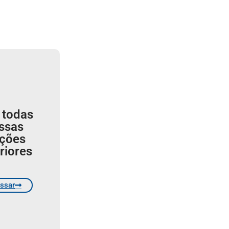
 todas
ssas
ições
riores
ssar