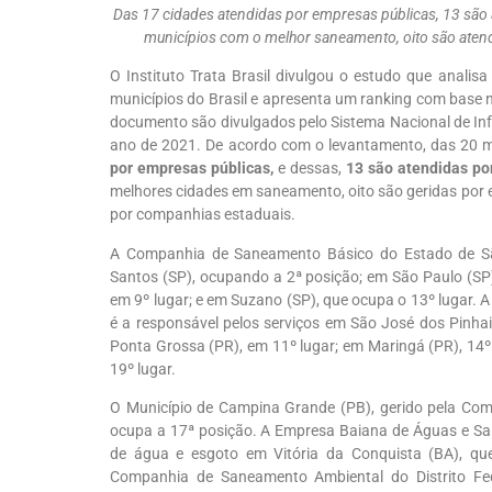
Das 17 cidades atendidas por empresas públicas, 13 são 
municípios com o melhor saneamento, oito são aten
O Instituto Trata Brasil divulgou o estudo que anali
municípios do Brasil e apresenta um ranking com base n
documento são divulgados pelo Sistema Nacional de In
ano de 2021. De acordo com o levantamento, das 20 
por empresas públicas,
e dessas,
13 são atendidas p
melhores cidades em saneamento, oito são geridas por 
por companhias estaduais.
A Companhia de Saneamento Básico do Estado de Sã
Santos (SP), ocupando a 2ª posição; em São Paulo (SP)
em 9º lugar; e em Suzano (SP), que ocupa o 13º lugar
é a responsável pelos serviços em São José dos Pinhais
Ponta Grossa (PR), em 11º lugar; em Maringá (PR), 14º l
19º lugar.
O Município de Campina Grande (PB), gerido pela Co
ocupa a 17ª posição. A Empresa Baiana de Águas e Sa
de água e esgoto em Vitória da Conquista (BA), qu
Companhia de Saneamento Ambiental do Distrito Fed