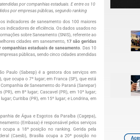
atendidas por companhias estaduais. E entre os 10
didos por empresas públicas, segundo ranking
sa os indicadores de saneamento dos 100 maiores
os indicadores de eficiência. Os dados usados no
formações sobre Saneamento (SNIS), referente ao
melhores cidades em saneamento,
17 são geridas
or companhias estaduais de saneamento
. Das 10
empresas públicas, sendo cinco cidades atendidas
o Paulo (Sabesp) é a gestora dos serviços em
, que ocupa o 7º lugar; em Franca (SP), que está
. A Companhia de Saneamento do Paraná (Sanepar)
 (PR), em 8º lugar; Cascavel (PR), em 10º lugar;
ugar; Curitiba (PR), em 15º lugar; e Londrina, em
mpanhia de Água e Esgotos da Paraíba (Cagepa),
neamento (Embasa) é responsável pelos serviços
e ocupa a 18ª posição no ranking. Gerida pela
eral (Caesb), Brasília ocupa a 20ª posição no
Aces