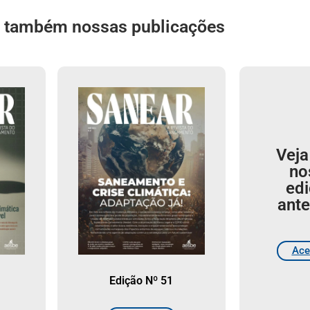
a também nossas publicações
Veja
no
ed
ante
Ace
Edição Nº 51