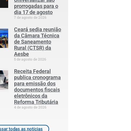
prorrogadas para o
dia 17 de agosto
7 de agosto de 2026
Ceará sedia reunião
da Câmara Técnica
de Saneamento
Rural (CTSR) da
Aesbe
5 de agosto de 2026
Receita Federal
publica cronograma
para emissão dos
documentos fiscais
eletrônicos da
Reforma Tributária
4 de agosto de 2026
sar todas as notícias