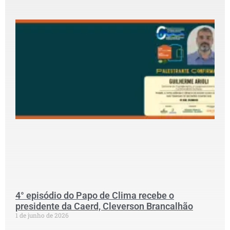
2
P
c
G
P
D
C
S
G
p
S
N
P
C
2
4° episódio do Papo de Clima recebe o
presidente da Caerd, Cleverson Brancalhão
1 de junho de 2026