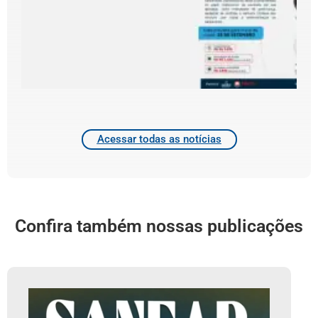
C
d
d
4
2
Acessar todas as notícias
Confira também nossas publicações