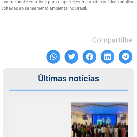
institucional e contribuir para o aperfeiçoamento das políticas públicas
voltadas ao saneamento ambiental no Brasil.
Compartilhe
Últimas notícias
C
r
T
R